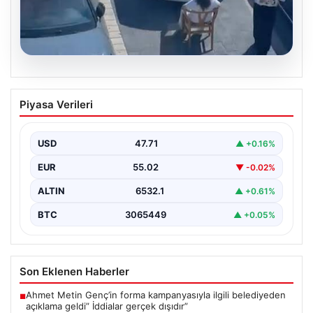
05.08.2026
Yalova’da İlginç Olay: Sandalye Engel
Piyasa Verileri
Olunca Araç Park Etmedi
Yalova'nın Adnan Menderes Mahallesi Ufuk Sokak'ında
gerçekleşen bu ilginç olay, bölge sakinlerinin ve
USD
47.71
▲ +0.16%
çevredekilerin…
EUR
55.02
▼ -0.02%
ALTIN
6532.1
▲ +0.61%
BTC
3065449
▲ +0.05%
Son Eklenen Haberler
Ahmet Metin Genç’in forma kampanyasıyla ilgili belediyeden
■
açıklama geldi” İddialar gerçek dışıdır”