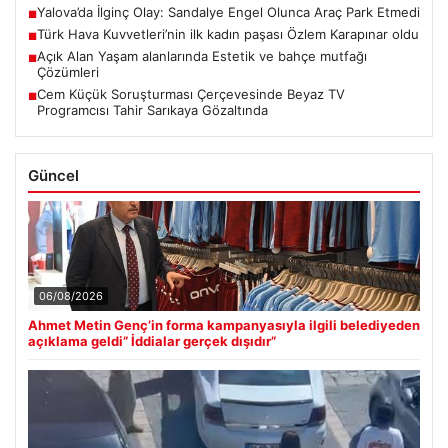
Yalova’da İlginç Olay: Sandalye Engel Olunca Araç Park Etmedi
■
Türk Hava Kuvvetleri’nin ilk kadın paşası Özlem Karapınar oldu
■
Açık Alan Yaşam alanlarında Estetik ve bahçe mutfağı
■
Çözümleri
Cem Küçük Soruşturması Çerçevesinde Beyaz TV
■
Programcısı Tahir Sarıkaya Gözaltında
Güncel
06/08/2026
Ahmet Metin Genç’in forma kampanyasıyla ilgili belediyeden
açıklama geldi” İddialar gerçek dışıdır”