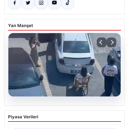
Yan Manşet
05.08.2026
Yalova’da İlginç Olay: Sandalye Engel
Piyasa Verileri
Olunca Araç Park Etmedi
Yalova'nın Adnan Menderes Mahallesi Ufuk Sokak'ında