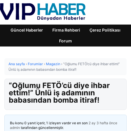
Güncel Haberler
Firma Rehberi
Çerez Politikası
Forum
Ana sayfa
›
Forumlar
›
Magazin
›
“Oğlumu FETÖ’cü diye ihbar ettim!”
Ünlü iş adamının babasından bomba itiraf!
“Oğlumu FETÖ’cü diye ihbar
ettim!” Ünlü iş adamının
babasından bomba itiraf!
Bu konu 0 yanıt içerir, 1 izleyen vardır ve en son
2 ay 3 hafta önce
admin
tarafından güncellenmiştir.