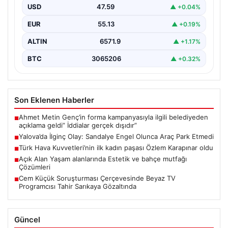
gerçekleşen bu ilginç olay, bölge sakinlerinin ve
USD
47.59
▲ +0.04%
çevredekilerin…
EUR
55.13
▲ +0.19%
ALTIN
6571.9
▲ +1.17%
BTC
3065206
▲ +0.32%
Son Eklenen Haberler
Ahmet Metin Genç’in forma kampanyasıyla ilgili belediyeden
■
açıklama geldi” İddialar gerçek dışıdır”
Yalova’da İlginç Olay: Sandalye Engel Olunca Araç Park Etmedi
■
Türk Hava Kuvvetleri’nin ilk kadın paşası Özlem Karapınar oldu
■
Açık Alan Yaşam alanlarında Estetik ve bahçe mutfağı
■
Çözümleri
Cem Küçük Soruşturması Çerçevesinde Beyaz TV
■
Programcısı Tahir Sarıkaya Gözaltında
Güncel