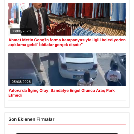
06/08/2026
Ahmet Metin Genç’in forma kampanyasıyla ilgili belediyeden
açıklama geldi” İddialar gerçek dışıdır”
05/08/2026
Yalova’da İlginç Olay: Sandalye Engel Olunca Araç Park
Etmedi
Son Eklenen Firmalar