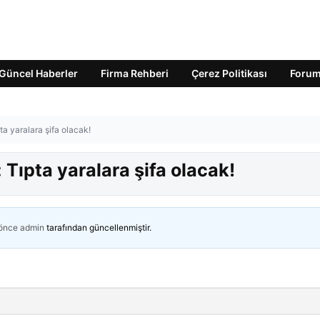
Güncel Haberler
Firma Rehberi
Çerez Politikası
Foru
ta yaralara şifa olacak!
Tıpta yaralara şifa olacak!
 önce
admin
tarafından güncellenmiştir.