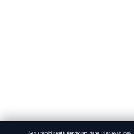
© 2026 Vip Haber – Güncel Haberler
Web sitemizi nasıl kullandığınızı daha iyi anlayabilmek,