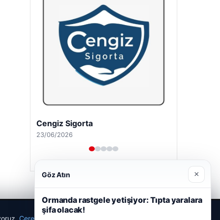
Cengiz Sigorta
23/06/2026
×
Göz Atın
Ormanda rastgele yetişiyor: Tıpta yaralara
şifa olacak!
ıyoruz.
Çerez Politikamız
Reddet
Kabul Et