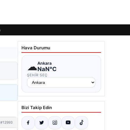
m
Hava Durumu
☁
Ankara
NaN°C
ŞEHIR SEÇ
Bizi Takip Edin
#12993