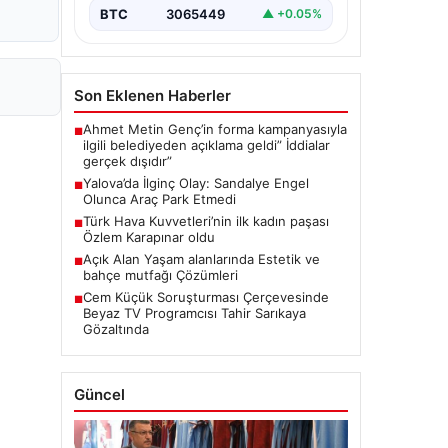
BTC
3065449
▲ +0.05%
Son Eklenen Haberler
Ahmet Metin Genç’in forma kampanyasıyla
■
ilgili belediyeden açıklama geldi” İddialar
gerçek dışıdır”
Yalova’da İlginç Olay: Sandalye Engel
■
Olunca Araç Park Etmedi
Türk Hava Kuvvetleri’nin ilk kadın paşası
■
Özlem Karapınar oldu
Açık Alan Yaşam alanlarında Estetik ve
■
bahçe mutfağı Çözümleri
Cem Küçük Soruşturması Çerçevesinde
■
Beyaz TV Programcısı Tahir Sarıkaya
Gözaltında
Güncel