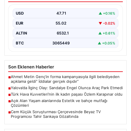
Yalova'nın Adnan Menderes Mahallesi Ufuk Sokak'ında
gerçekleşen bu ilginç olay, bölge sakinlerinin ve
USD
47.71
▲ +0.16%
çevredekilerin…
EUR
55.02
▼ -0.02%
ALTIN
6532.1
▲ +0.61%
BTC
3065449
▲ +0.05%
Son Eklenen Haberler
Ahmet Metin Genç’in forma kampanyasıyla ilgili belediyeden
■
açıklama geldi” İddialar gerçek dışıdır”
Yalova’da İlginç Olay: Sandalye Engel Olunca Araç Park Etmedi
■
Türk Hava Kuvvetleri’nin ilk kadın paşası Özlem Karapınar oldu
■
Açık Alan Yaşam alanlarında Estetik ve bahçe mutfağı
■
Çözümleri
Cem Küçük Soruşturması Çerçevesinde Beyaz TV
■
Programcısı Tahir Sarıkaya Gözaltında