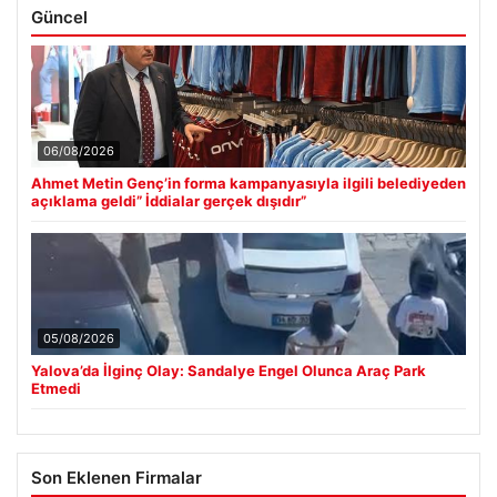
Güncel
06/08/2026
Ahmet Metin Genç’in forma kampanyasıyla ilgili belediyeden
açıklama geldi” İddialar gerçek dışıdır”
05/08/2026
Yalova’da İlginç Olay: Sandalye Engel Olunca Araç Park
Etmedi
Son Eklenen Firmalar