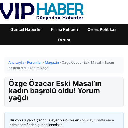
Güncel Haberler
Firma Rehberi
Çerez Politikası
Forum
Ana sayfa
›
Forumlar
›
Magazin
›
Özge Özacar Eski Masal’ın kadın
başrolü oldu! Yorum yağdı
Özge Özacar Eski Masal’ın
kadın başrolü oldu! Yorum
yağdı
Bu konu 0 yanıt içerir, 1 izleyen vardır ve en son
2 ay 1 hafta önce
admin
tarafından güncellenmiştir.