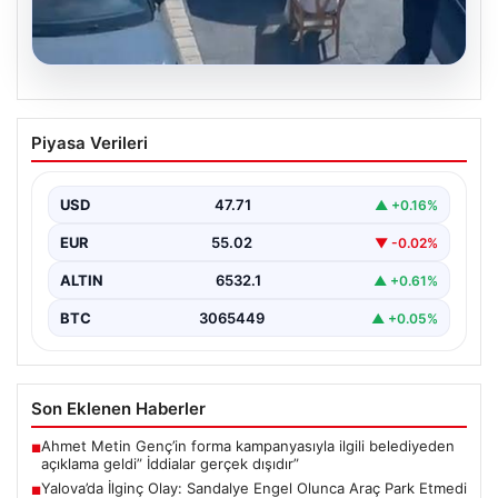
05.08.2026
Yalova’da İlginç Olay: Sandalye Engel
Piyasa Verileri
Olunca Araç Park Etmedi
Yalova'nın Adnan Menderes Mahallesi Ufuk Sokak'ında
gerçekleşen bu ilginç olay, bölge sakinlerinin ve
USD
47.71
▲ +0.16%
çevredekilerin…
EUR
55.02
▼ -0.02%
ALTIN
6532.1
▲ +0.61%
BTC
3065449
▲ +0.05%
Son Eklenen Haberler
Ahmet Metin Genç’in forma kampanyasıyla ilgili belediyeden
■
açıklama geldi” İddialar gerçek dışıdır”
Yalova’da İlginç Olay: Sandalye Engel Olunca Araç Park Etmedi
■