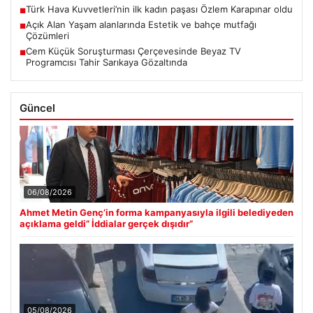
Türk Hava Kuvvetleri’nin ilk kadın paşası Özlem Karapınar oldu
■
Açık Alan Yaşam alanlarında Estetik ve bahçe mutfağı
■
Çözümleri
Cem Küçük Soruşturması Çerçevesinde Beyaz TV
■
Programcısı Tahir Sarıkaya Gözaltında
Güncel
06/08/2026
Ahmet Metin Genç’in forma kampanyasıyla ilgili belediyeden
açıklama geldi” İddialar gerçek dışıdır”
05/08/2026