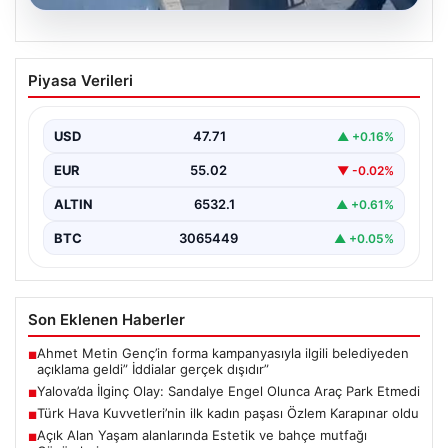
05.08.2026
Yalova’da İlginç Olay: Sandalye Engel
Piyasa Verileri
Olunca Araç Park Etmedi
Yalova'nın Adnan Menderes Mahallesi Ufuk Sokak'ında
gerçekleşen bu ilginç olay, bölge sakinlerinin ve
USD
47.71
▲ +0.16%
çevredekilerin…
EUR
55.02
▼ -0.02%
ALTIN
6532.1
▲ +0.61%
BTC
3065449
▲ +0.05%
Son Eklenen Haberler
Ahmet Metin Genç’in forma kampanyasıyla ilgili belediyeden
■
açıklama geldi” İddialar gerçek dışıdır”
Yalova’da İlginç Olay: Sandalye Engel Olunca Araç Park Etmedi
■
Türk Hava Kuvvetleri’nin ilk kadın paşası Özlem Karapınar oldu
■
Açık Alan Yaşam alanlarında Estetik ve bahçe mutfağı
■