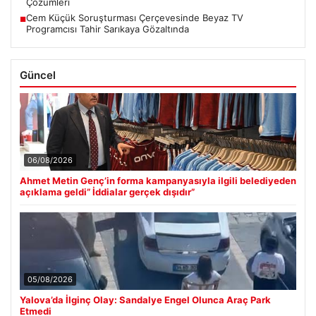
Çözümleri
Cem Küçük Soruşturması Çerçevesinde Beyaz TV
■
Programcısı Tahir Sarıkaya Gözaltında
Güncel
06/08/2026
Ahmet Metin Genç’in forma kampanyasıyla ilgili belediyeden
açıklama geldi” İddialar gerçek dışıdır”
05/08/2026
Yalova’da İlginç Olay: Sandalye Engel Olunca Araç Park
Etmedi