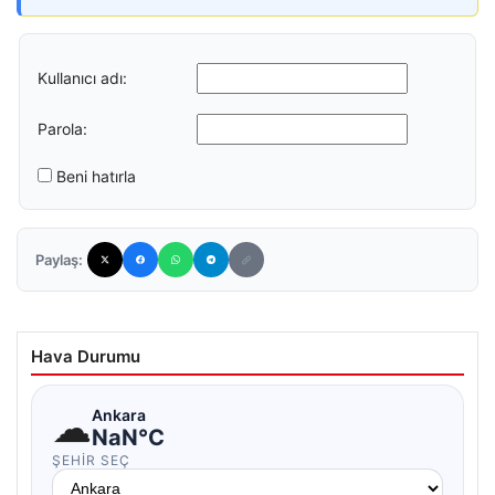
Kullanıcı adı:
Parola:
Beni hatırla
Paylaş:
Hava Durumu
☁
Ankara
NaN°C
ŞEHIR SEÇ