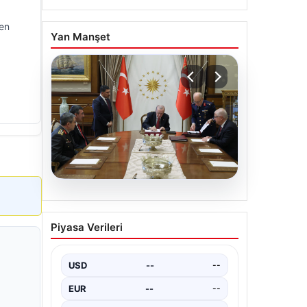
den
Yan Manşet
05.08.2026
Türk Hava Kuvvetleri’nin
Piyasa Verileri
ilk kadın paşası Özlem
Karapınar oldu
USD
--
--
EUR
--
--