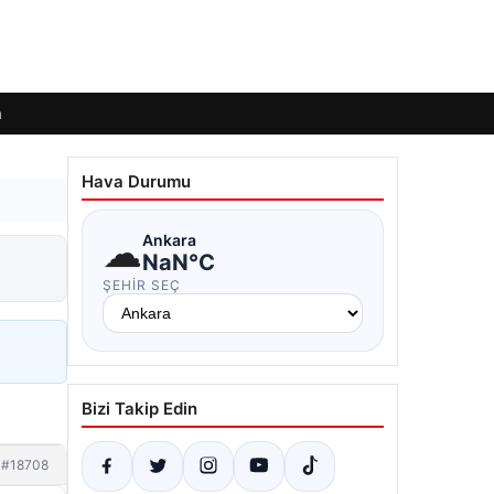
m
Hava Durumu
☁
Ankara
NaN°C
ŞEHIR SEÇ
Bizi Takip Edin
#18708