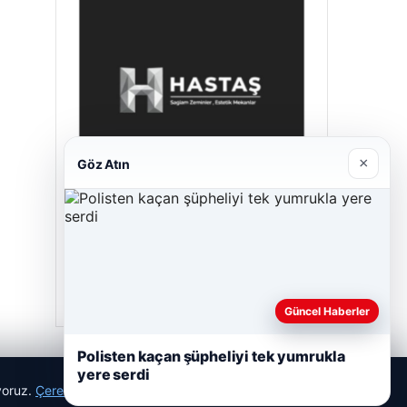
×
Göz Atın
Hastaş Beton
26/05/2026
Güncel Haberler
Polisten kaçan şüpheliyi tek yumrukla
yere serdi
ıyoruz.
Çerez Politikamız
Reddet
Kabul Et