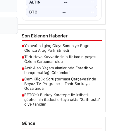
ALTIN
--
--
BTC
--
--
Son Eklenen Haberler
Yalova’da İlginç Olay: Sandalye Engel
■
Olunca Araç Park Etmedi
Türk Hava Kuvvetleri’nin ilk kadın paşası
■
Özlem Karapınar oldu
Açık Alan Yaşam alanlarında Estetik ve
■
bahçe mutfağı Çözümleri
Cem Küçük Soruşturması Çerçevesinde
■
Beyaz TV Programcısı Tahir Sarıkaya
Gözaltında
FETÖ’cü Burkay Karatepe ile irtibatlı
■
şüphelinin ifadesi ortaya çıktı: “Salih usta”
diye tanıdım
Güncel