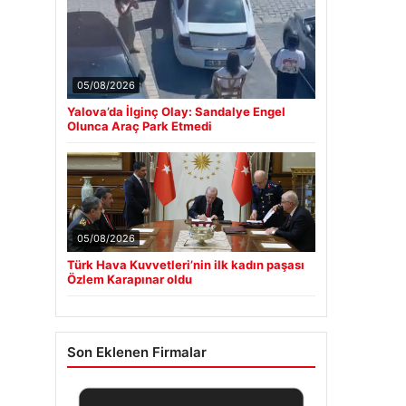
05/08/2026
Yalova’da İlginç Olay: Sandalye Engel
Olunca Araç Park Etmedi
05/08/2026
Türk Hava Kuvvetleri’nin ilk kadın paşası
Özlem Karapınar oldu
Son Eklenen Firmalar