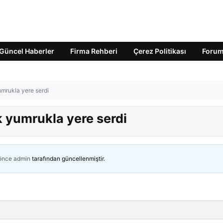
Güncel Haberler
Firma Rehberi
Çerez Politikası
Foru
umrukla yere serdi
k yumrukla yere serdi
 önce
admin
tarafından güncellenmiştir.