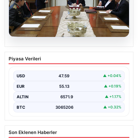
05.08.2026
Türk Hava Kuvvetleri’nin ilk kadın
Piyasa Verileri
paşası Özlem Karapınar oldu
USD
47.59
▲ +0.04%
EUR
55.13
▲ +0.19%
ALTIN
6571.9
▲ +1.17%
BTC
3065206
▲ +0.32%
Son Eklenen Haberler