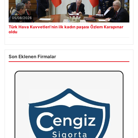
05/08/2026
Türk Hava Kuvvetleri’nin ilk kadın paşası Özlem Karapınar
oldu
Son Eklenen Firmalar