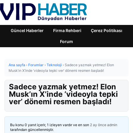
Güncel Haberler
Firma Rehberi
Çerez Politikası
Forum
Ana sayfa
›
Forumlar
›
Teknoloji
›
Sadece yazmak yetmez! Elon
Musk’ın X’inde ‘videoyla tepki ver’ dönemi resmen başladı!
Sadece yazmak yetmez! Elon
Musk’ın X’inde ‘videoyla tepki
ver’ dönemi resmen başladı!
Bu konu 0 yanıt içerir, 1 izleyen vardır ve en son
2 ay önce
admin
tarafından güncellenmiştir.