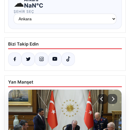
☁
NaN°C
ŞEHIR SEÇ
Bizi Takip Edin
Yan Manşet