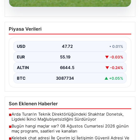
08.08.2026
Bugün hangi maçlar var? 08 Ağustos
Piyasa Verileri
Cumartesi 2026 günün maç programı,
saatleri ve kanalları
USD
47.72
• 0.01%
EUR
55.19
▼ -0.03%
ALTIN
6644.5
▼ -0.24%
BTC
3087734
▲ +0.05%
Son Eklenen Haberler
Arda Turan’ın Teknik Direktörlüğündeki Shakhtar Donetsk,
■
Ligdeki İkinci Mağlubiyetsizliğini Sürdürüyor
Bugün hangi maçlar var? 08 Ağustos Cumartesi 2026 günün
■
maç programı, saatleri ve kanalları
Kelebek chat adresi İle Çevrim içi İletişimin Güvenli Adresi Ve
■