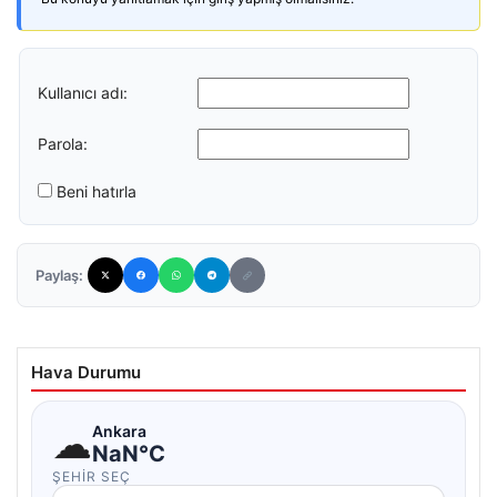
Kullanıcı adı:
Parola:
Beni hatırla
Paylaş:
Hava Durumu
☁
Ankara
NaN°C
ŞEHIR SEÇ