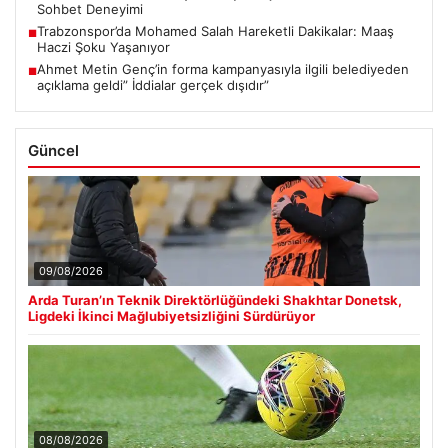
Sohbet Deneyimi
Trabzonspor’da Mohamed Salah Hareketli Dakikalar: Maaş
■
Haczi Şoku Yaşanıyor
Ahmet Metin Genç’in forma kampanyasıyla ilgili belediyeden
■
açıklama geldi” İddialar gerçek dışıdır”
Güncel
09/08/2026
Arda Turan’ın Teknik Direktörlüğündeki Shakhtar Donetsk,
Ligdeki İkinci Mağlubiyetsizliğini Sürdürüyor
08/08/2026