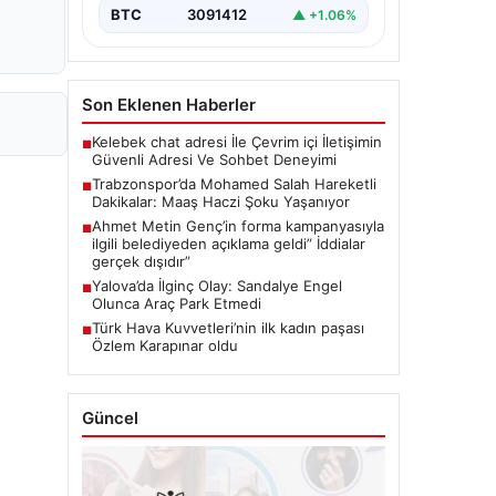
BTC
3091412
▲ +1.06%
Son Eklenen Haberler
Kelebek chat adresi İle Çevrim içi İletişimin
■
Güvenli Adresi Ve Sohbet Deneyimi
Trabzonspor’da Mohamed Salah Hareketli
■
Dakikalar: Maaş Haczi Şoku Yaşanıyor
Ahmet Metin Genç’in forma kampanyasıyla
■
ilgili belediyeden açıklama geldi” İddialar
gerçek dışıdır”
Yalova’da İlginç Olay: Sandalye Engel
■
Olunca Araç Park Etmedi
Türk Hava Kuvvetleri’nin ilk kadın paşası
■
Özlem Karapınar oldu
Güncel