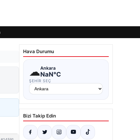
m
Hava Durumu
☁
Ankara
NaN°C
ŞEHIR SEÇ
Bizi Takip Edin
#14591