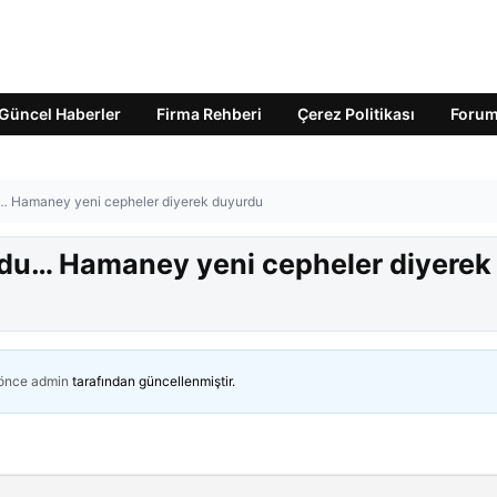
Güncel Haberler
Firma Rehberi
Çerez Politikası
Foru
u… Hamaney yeni cepheler diyerek duyurdu
oldu… Hamaney yeni cepheler diyerek
 önce
admin
tarafından güncellenmiştir.