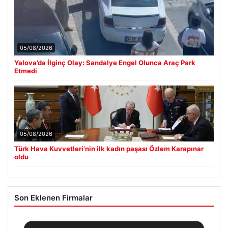
05/08/2026
Yalova’da İlginç Olay: Sandalye Engel Olunca Araç Park
Etmedi
05/08/2026
Türk Hava Kuvvetleri’nin ilk kadın paşası Özlem Karapınar
oldu
Son Eklenen Firmalar