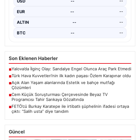
USD
--
--
EUR
--
--
ALTIN
--
--
BTC
--
--
Son Eklenen Haberler
Yalova’da İlginç Olay: Sandalye Engel Olunca Araç Park Etmedi
■
Türk Hava Kuvvetleri’nin ilk kadın paşası Özlem Karapınar oldu
■
Açık Alan Yaşam alanlarında Estetik ve bahçe mutfağı
■
Çözümleri
Cem Küçük Soruşturması Çerçevesinde Beyaz TV
■
Programcısı Tahir Sarıkaya Gözaltında
FETÖ’cü Burkay Karatepe ile irtibatlı şüphelinin ifadesi ortaya
■
çıktı: “Salih usta” diye tanıdım
Güncel