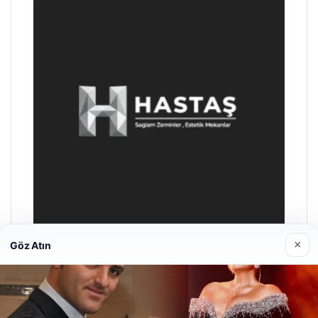
×
Göz Atın
Hastaş Beton
26/05/2026