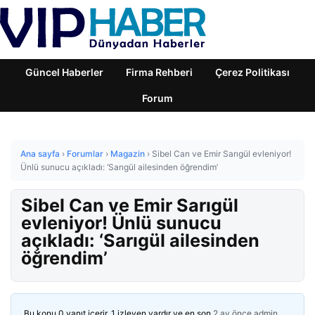
Güncel Haberler
Firma Rehberi
Çerez Politikası
Forum
Ana sayfa
›
Forumlar
›
Magazin
›
Sibel Can ve Emir Sarıgül evleniyor!
Ünlü sunucu açıkladı: ‘Sarıgül ailesinden öğrendim’
Sibel Can ve Emir Sarıgül
evleniyor! Ünlü sunucu
açıkladı: ‘Sarıgül ailesinden
öğrendim’
Bu konu 0 yanıt içerir, 1 izleyen vardır ve en son
2 ay önce
admin