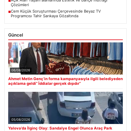
Açık Alan Yaşam alanlarında Estetik ve bahçe mutfağı
■
Çözümleri
Cem Küçük Soruşturması Çerçevesinde Beyaz TV
■
Programcısı Tahir Sarıkaya Gözaltında
Güncel
06/08/2026
Ahmet Metin Genç’in forma kampanyasıyla ilgili belediyeden
açıklama geldi” İddialar gerçek dışıdır”
05/08/2026
Yalova’da İlginç Olay: Sandalye Engel Olunca Araç Park