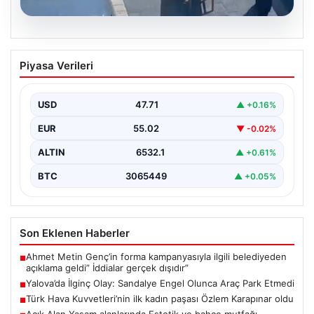
05.08.2026
Yalova’da İlginç Olay: Sandalye Engel
Piyasa Verileri
Olunca Araç Park Etmedi
Yalova'nın Adnan Menderes Mahallesi Ufuk Sokak'ında
gerçekleşen bu ilginç olay, bölge sakinlerinin ve
USD
47.71
▲ +0.16%
çevredekilerin…
EUR
55.02
▼ -0.02%
ALTIN
6532.1
▲ +0.61%
BTC
3065449
▲ +0.05%
Son Eklenen Haberler
Ahmet Metin Genç’in forma kampanyasıyla ilgili belediyeden
■
açıklama geldi” İddialar gerçek dışıdır”
Yalova’da İlginç Olay: Sandalye Engel Olunca Araç Park Etmedi
■
Türk Hava Kuvvetleri’nin ilk kadın paşası Özlem Karapınar oldu
■