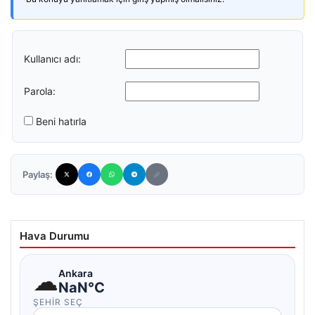
Kullanıcı adı:
Parola:
Beni hatırla
Paylaş:
Hava Durumu
☁
Ankara
NaN°C
ŞEHIR SEÇ