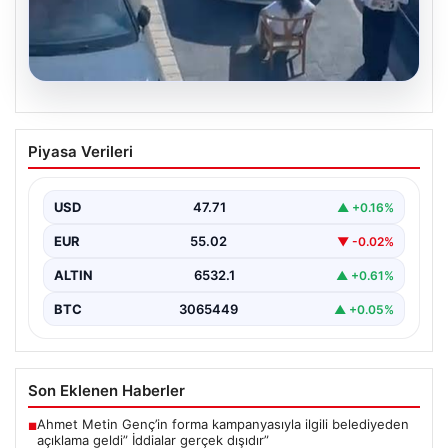
05.08.2026
Yalova’da İlginç Olay: Sandalye Engel
Piyasa Verileri
Olunca Araç Park Etmedi
Yalova'nın Adnan Menderes Mahallesi Ufuk Sokak'ında
gerçekleşen bu ilginç olay, bölge sakinlerinin ve
USD
47.71
▲ +0.16%
çevredekilerin…
EUR
55.02
▼ -0.02%
ALTIN
6532.1
▲ +0.61%
BTC
3065449
▲ +0.05%
Son Eklenen Haberler
Ahmet Metin Genç’in forma kampanyasıyla ilgili belediyeden
■
açıklama geldi” İddialar gerçek dışıdır”