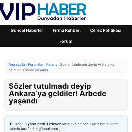
Güncel Haberler
Firma Rehberi
Çerez Politikası
Forum
Ana sayfa
›
Forumlar
›
Finans
›
Sözler tutulmadı deyip Ankara’ya
geldiler! Arbede yaşandı
Sözler tutulmadı deyip
Ankara’ya geldiler! Arbede
yaşandı
Bu konu 0 yanıt içerir, 1 izleyen vardır ve en son
1 ay 3 hafta önce
admin
tarafından güncellenmiştir.