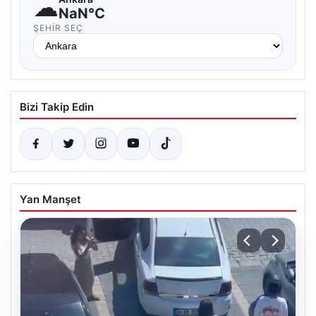
☁
NaN°C
ŞEHIR SEÇ
Bizi Takip Edin
Yan Manşet