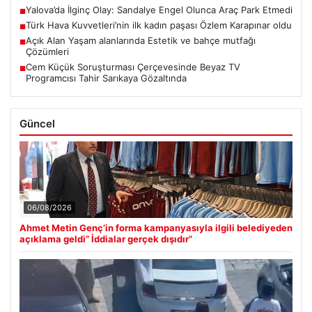
Yalova’da İlginç Olay: Sandalye Engel Olunca Araç Park Etmedi
■
Türk Hava Kuvvetleri’nin ilk kadın paşası Özlem Karapınar oldu
■
Açık Alan Yaşam alanlarında Estetik ve bahçe mutfağı
■
Çözümleri
Cem Küçük Soruşturması Çerçevesinde Beyaz TV
■
Programcısı Tahir Sarıkaya Gözaltında
Güncel
06/08/2026
Ahmet Metin Genç’in forma kampanyasıyla ilgili belediyeden
açıklama geldi” İddialar gerçek dışıdır”