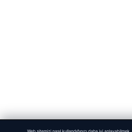
© 2026 Vip Haber – Güncel Haberler
Web sitemizi nasıl kullandığınızı daha iyi anlayabilmek,