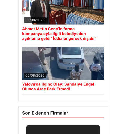
06/08/2026
Ahmet Metin Genç’in forma
kampanyasıyla ilgili belediyeden
açıklama geldi” İddialar gerçek dışıdır”
05/08/2026
Yalova’da İlginç Olay: Sandalye Engel
Olunca Araç Park Etmedi
Son Eklenen Firmalar