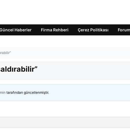
Güncel Haberler
Firma Rehberi
Çerez Politikası
Foru
abilir”
ldırabilir”
min
tarafından güncellenmiştir.