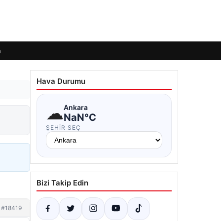
m
Hava Durumu
☁
Ankara
NaN°C
ŞEHIR SEÇ
Bizi Takip Edin
#18419