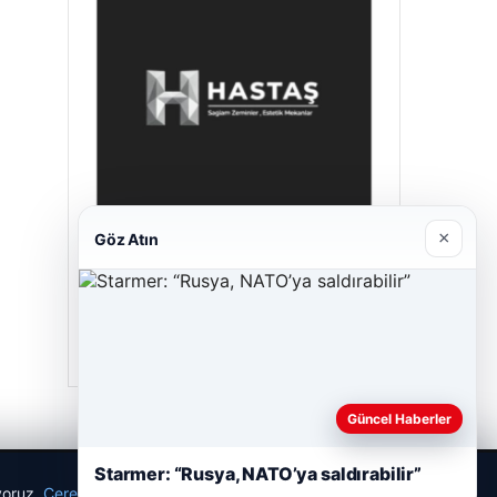
×
Göz Atın
Hastaş Beton
26/05/2026
Güncel Haberler
Starmer: “Rusya, NATO’ya saldırabilir”
ıyoruz.
Çerez Politikamız
Reddet
Kabul Et