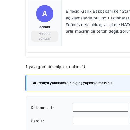
Birleşik Krallık Başbakanı Keir Sta
A
açıklamalarda bulundu. İstihbarat
önümüzdeki birkaç yıl içinde NATO 
admin
artırılmasının bir tercih değil, zo
Anahtar
yönetici
1 yazı görüntüleniyor (toplam 1)
Bu konuyu yanıtlamak için giriş yapmış olmalısınız.
Kullanıcı adı:
Parola: