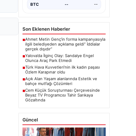
BTC
--
--
Son Eklenen Haberler
Ahmet Metin Genç’in forma kampanyasıyla
■
ilgili belediyeden açıklama geldi” İddialar
gerçek dışıdır”
Yalova’da İlginç Olay: Sandalye Engel
■
Olunca Araç Park Etmedi
Türk Hava Kuvvetleri’nin ilk kadın paşası
■
Özlem Karapınar oldu
Açık Alan Yaşam alanlarında Estetik ve
■
bahçe mutfağı Çözümleri
Cem Küçük Soruşturması Çerçevesinde
■
Beyaz TV Programcısı Tahir Sarıkaya
Gözaltında
Güncel