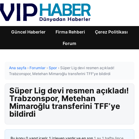
Güncel Haberler
Firma Rehberi
Çerez Politikası
Forum
Ana sayfa
›
Forumlar
›
Spor
›
Süper Lig devi resmen açıkladı!
Trabzonspor, Metehan Mimaroğlu transferini TFF’ye bildirdi
Süper Lig devi resmen açıkladı!
Trabzonspor, Metehan
Mimaroğlu transferini TFF’ye
bildirdi
Bu konu 0 yanıt içerir, 1 izleyen vardır ve en son
1 ay 1 hafta önce