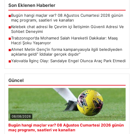
Son Eklenen Haberler
Bugün hangi maçlar var? 08 Ağustos Cumartesi 2026 günün
■
maç programı, saatleri ve kanalları
Kelebek chat adresi İle Çevrim içi İletişimin Güvenli Adresi Ve
■
Sohbet Deneyimi
Trabzonspor’da Mohamed Salah Hareketli Dakikalar: Maaş
■
Haczi Şoku Yaşanıyor
Ahmet Metin Genç’in forma kampanyasıyla ilgili belediyeden
■
açıklama geldi” İddialar gerçek dışıdır”
Yalova’da İlginç Olay: Sandalye Engel Olunca Araç Park Etmedi
■
Güncel
08/08/2026
Bugün hangi maçlar var? 08 Ağustos Cumartesi 2026 günün
maç programı, saatleri ve kanalları