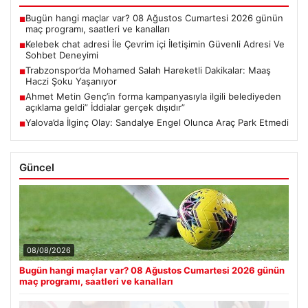
Bugün hangi maçlar var? 08 Ağustos Cumartesi 2026 günün
■
maç programı, saatleri ve kanalları
Kelebek chat adresi İle Çevrim içi İletişimin Güvenli Adresi Ve
■
Sohbet Deneyimi
Trabzonspor’da Mohamed Salah Hareketli Dakikalar: Maaş
■
Haczi Şoku Yaşanıyor
Ahmet Metin Genç’in forma kampanyasıyla ilgili belediyeden
■
açıklama geldi” İddialar gerçek dışıdır”
Yalova’da İlginç Olay: Sandalye Engel Olunca Araç Park Etmedi
■
Güncel
08/08/2026
Bugün hangi maçlar var? 08 Ağustos Cumartesi 2026 günün
maç programı, saatleri ve kanalları