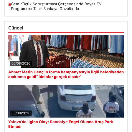
Cem Küçük Soruşturması Çerçevesinde Beyaz TV
■
Programcısı Tahir Sarıkaya Gözaltında
Güncel
06/08/2026
Ahmet Metin Genç’in forma kampanyasıyla ilgili belediyeden
açıklama geldi” İddialar gerçek dışıdır”
05/08/2026
Yalova’da İlginç Olay: Sandalye Engel Olunca Araç Park
Etmedi