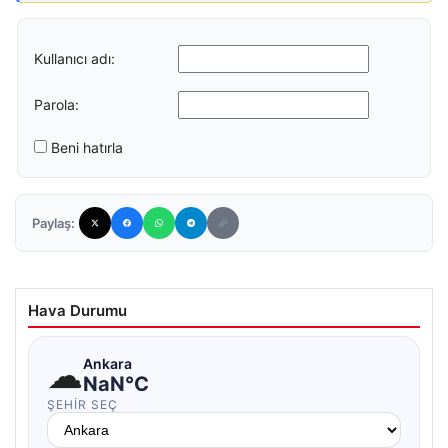
Kullanıcı adı:
Parola:
Beni hatırla
Paylaş:
Hava Durumu
☁
Ankara
NaN°C
ŞEHIR SEÇ