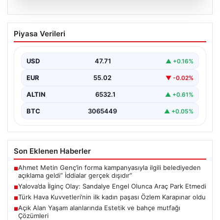
05.08.2026
Yalova’da İlginç Olay: Sandalye Engel
Piyasa Verileri
Olunca Araç Park Etmedi
Yalova'nın Adnan Menderes Mahallesi Ufuk Sokak'ında
gerçekleşen bu ilginç olay, bölge sakinlerinin ve
USD
47.71
▲ +0.16%
çevredekilerin…
EUR
55.02
▼ -0.02%
ALTIN
6532.1
▲ +0.61%
BTC
3065449
▲ +0.05%
Son Eklenen Haberler
Ahmet Metin Genç’in forma kampanyasıyla ilgili belediyeden
■
açıklama geldi” İddialar gerçek dışıdır”
Yalova’da İlginç Olay: Sandalye Engel Olunca Araç Park Etmedi
■
Türk Hava Kuvvetleri’nin ilk kadın paşası Özlem Karapınar oldu
■
Açık Alan Yaşam alanlarında Estetik ve bahçe mutfağı
■
Çözümleri