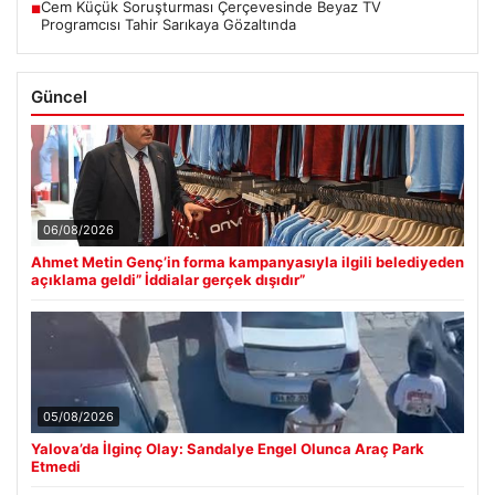
Cem Küçük Soruşturması Çerçevesinde Beyaz TV
■
Programcısı Tahir Sarıkaya Gözaltında
Güncel
06/08/2026
Ahmet Metin Genç’in forma kampanyasıyla ilgili belediyeden
açıklama geldi” İddialar gerçek dışıdır”
05/08/2026
Yalova’da İlginç Olay: Sandalye Engel Olunca Araç Park
Etmedi