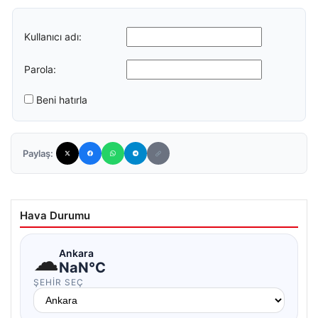
Kullanıcı adı:
Parola:
Beni hatırla
Paylaş:
Hava Durumu
☁
Ankara
NaN°C
ŞEHIR SEÇ