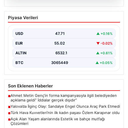
05.08.2026
Yalova’da İlginç Olay: Sandalye Engel
Piyasa Verileri
Olunca Araç Park Etmedi
Yalova'nın Adnan Menderes Mahallesi Ufuk Sokak'ında
gerçekleşen bu ilginç olay, bölge sakinlerinin ve
USD
47.71
▲ +0.16%
çevredekilerin…
EUR
55.02
▼ -0.02%
ALTIN
6532.1
▲ +0.61%
BTC
3065449
▲ +0.05%
Son Eklenen Haberler
Ahmet Metin Genç’in forma kampanyasıyla ilgili belediyeden
■
açıklama geldi” İddialar gerçek dışıdır”
Yalova’da İlginç Olay: Sandalye Engel Olunca Araç Park Etmedi
■
Türk Hava Kuvvetleri’nin ilk kadın paşası Özlem Karapınar oldu
■
Açık Alan Yaşam alanlarında Estetik ve bahçe mutfağı
■
Çözümleri