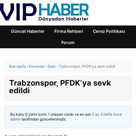
Güncel Haberler
Firma Rehberi
Çerez Politikası
Forum
Ana sayfa
›
Forumlar
›
Spor
›
Trabzonspor, PFDK’ya sevk edildi
Trabzonspor, PFDK’ya sevk
edildi
Bu konu 0 yanıt içerir, 1 izleyen vardır ve en son
2 ay 3 hafta önce
admin
tarafından güncellenmiştir.