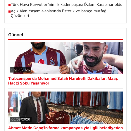
Türk Hava Kuvvetleri’nin ilk kadın paşası Özlem Karapınar oldu
■
Açık Alan Yaşam alanlarında Estetik ve bahçe mutfağı
■
Çözümleri
Güncel
07/08/2026
Trabzonspor’da Mohamed Salah Hareketli Dakikalar: Maaş
Haczi Şoku Yaşanıyor
06/08/2026
Ahmet Metin Genç’in forma kampanyasıyla ilgili belediyeden