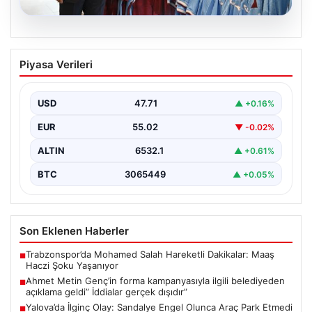
06.08.2026
Ahmet Metin Genç’in forma
Piyasa Verileri
kampanyasıyla ilgili belediyeden
açıklama geldi” İddialar gerçek dışıdır”
USD
47.71
▲ +0.16%
EUR
55.02
▼ -0.02%
ALTIN
6532.1
▲ +0.61%
BTC
3065449
▲ +0.05%
Son Eklenen Haberler
Trabzonspor’da Mohamed Salah Hareketli Dakikalar: Maaş
■
Haczi Şoku Yaşanıyor
Ahmet Metin Genç’in forma kampanyasıyla ilgili belediyeden
■
açıklama geldi” İddialar gerçek dışıdır”
Yalova’da İlginç Olay: Sandalye Engel Olunca Araç Park Etmedi
■