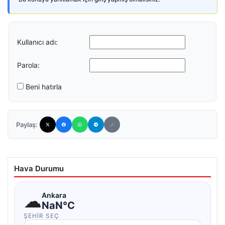
Kullanıcı adı:
Parola:
Beni hatırla
Paylaş:
Hava Durumu
☁
Ankara
NaN°C
ŞEHIR SEÇ