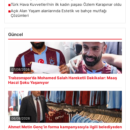
Türk Hava Kuvvetleri’nin ilk kadın paşası Özlem Karapınar oldu
■
Açık Alan Yaşam alanlarında Estetik ve bahçe mutfağı
■
Çözümleri
Güncel
07/08/2026
Trabzonspor’da Mohamed Salah Hareketli Dakikalar: Maaş
Haczi Şoku Yaşanıyor
06/08/2026
Ahmet Metin Genç’in forma kampanyasıyla ilgili belediyeden