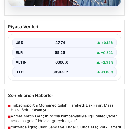
06.08.2026
Ahmet Metin Genç’in forma
Piyasa Verileri
kampanyasıyla ilgili belediyeden
açıklama geldi” İddialar gerçek dışıdır”
USD
47.74
▲ +0.18%
EUR
55.25
▲ +0.32%
ALTIN
6660.6
▲ +2.59%
BTC
3091412
▲ +1.06%
Son Eklenen Haberler
Trabzonspor’da Mohamed Salah Hareketli Dakikalar: Maaş
■
Haczi Şoku Yaşanıyor
Ahmet Metin Genç’in forma kampanyasıyla ilgili belediyeden
■
açıklama geldi” İddialar gerçek dışıdır”
Yalova’da İlginç Olay: Sandalye Engel Olunca Araç Park Etmedi
■