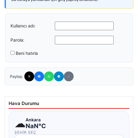
Kullanıcı adı:
Parola:
Beni hatırla
Paylaş:
Hava Durumu
☁
Ankara
NaN°C
ŞEHIR SEÇ