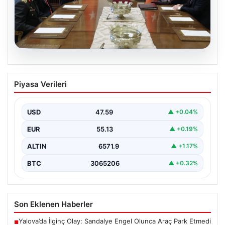
05.08.2026
Türk Hava Kuvvetleri’nin ilk kadın
Piyasa Verileri
paşası Özlem Karapınar oldu
USD
47.59
▲ +0.04%
EUR
55.13
▲ +0.19%
ALTIN
6571.9
▲ +1.17%
BTC
3065206
▲ +0.32%
Son Eklenen Haberler
Yalova’da İlginç Olay: Sandalye Engel Olunca Araç Park Etmedi
■