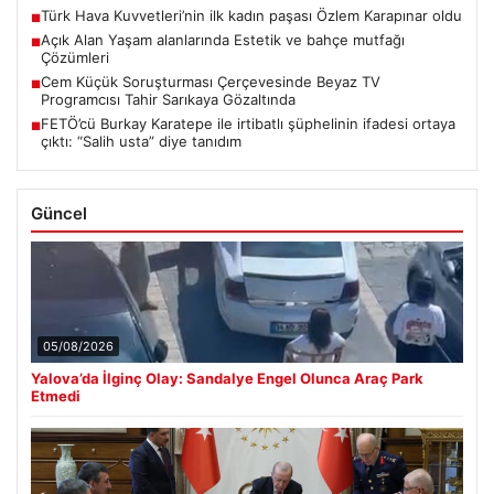
Türk Hava Kuvvetleri’nin ilk kadın paşası Özlem Karapınar oldu
■
Açık Alan Yaşam alanlarında Estetik ve bahçe mutfağı
■
Çözümleri
Cem Küçük Soruşturması Çerçevesinde Beyaz TV
■
Programcısı Tahir Sarıkaya Gözaltında
FETÖ’cü Burkay Karatepe ile irtibatlı şüphelinin ifadesi ortaya
■
çıktı: “Salih usta” diye tanıdım
Güncel
05/08/2026
Yalova’da İlginç Olay: Sandalye Engel Olunca Araç Park
Etmedi