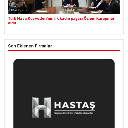
05/08/2026
Türk Hava Kuvvetleri’nin ilk kadın paşası Özlem Karapınar
oldu
Son Eklenen Firmalar