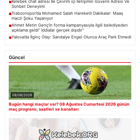
Kelebek chat adresi İle Çevrim içi İletişimin Güvenli Adresi Ve
■
Sohbet Deneyimi
Trabzonspor’da Mohamed Salah Hareketli Dakikalar: Maaş
■
Haczi Şoku Yaşanıyor
Ahmet Metin Genç’in forma kampanyasıyla ilgili belediyeden
■
açıklama geldi” İddialar gerçek dışıdır”
Yalova’da İlginç Olay: Sandalye Engel Olunca Araç Park Etmedi
■
Güncel
08/08/2026
Bugün hangi maçlar var? 08 Ağustos Cumartesi 2026 günün
maç programı, saatleri ve kanalları