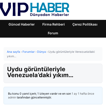
Güncel Haberler
Firma Rehberi
Çerez Politikası
Forum
Ana sayfa
›
Forumlar
›
Dünya
›
Uydu görüntüleriyle Venezuela’daki
yıkım…
Uydu görüntüleriyle
Venezuela’daki yıkım…
Bu konu 0 yanıt içerir, 1 izleyen vardır ve en son
1 ay 1 hafta önce
admin
tarafından güncellenmiştir.