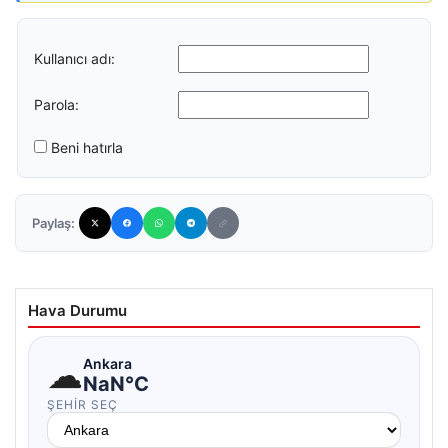
Kullanıcı adı:
Parola:
Beni hatırla
Paylaş:
Hava Durumu
☁
Ankara
NaN°C
ŞEHIR SEÇ