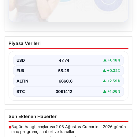
08.08.2026
Kelebek chat adresi İle Çevrim içi
Piyasa Verileri
İletişimin Güvenli Adresi Ve Sohbet
Deneyimi
USD
47.74
▲ +0.18%
Sanal çağında bireylerin seviyeli bir tarzda bağlantı
kurması kritik bir önem taşımaktadır. Güncel olarak…
EUR
55.25
▲ +0.32%
ALTIN
6660.6
▲ +2.59%
BTC
3091412
▲ +1.06%
Son Eklenen Haberler
Bugün hangi maçlar var? 08 Ağustos Cumartesi 2026 günün
■
maç programı, saatleri ve kanalları