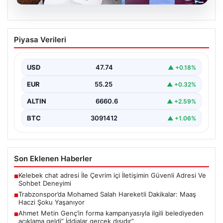
07.08.2026
Trabzonspor’da Mohamed Salah
Piyasa Verileri
Hareketli Dakikalar: Maaş Haczi Şoku
Yaşanıyor
USD
47.74
▲ +0.18%
Geçtiğimiz günlerde Trabzonspor'un kadrosuna kattığı
dünyaca ünlü futbolcu Mohamed Salah, resmi
EUR
55.25
▲ +0.32%
transferin hemen ardından…
ALTIN
6660.6
▲ +2.59%
BTC
3091412
▲ +1.06%
Son Eklenen Haberler
Kelebek chat adresi İle Çevrim içi İletişimin Güvenli Adresi Ve
■
Sohbet Deneyimi
Trabzonspor’da Mohamed Salah Hareketli Dakikalar: Maaş
■
Haczi Şoku Yaşanıyor
Ahmet Metin Genç’in forma kampanyasıyla ilgili belediyeden
■
açıklama geldi” İddialar gerçek dışıdır”