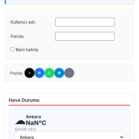
Kullanıcı adı:
Parola:
Beni hatırla
Paylaş:
Hava Durumu
☁
Ankara
NaN°C
ŞEHIR SEÇ