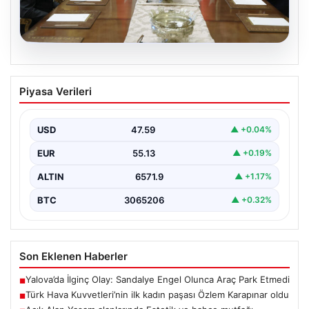
05.08.2026
Türk Hava Kuvvetleri’nin ilk kadın
Piyasa Verileri
paşası Özlem Karapınar oldu
USD
47.59
▲ +0.04%
EUR
55.13
▲ +0.19%
ALTIN
6571.9
▲ +1.17%
BTC
3065206
▲ +0.32%
Son Eklenen Haberler
Yalova’da İlginç Olay: Sandalye Engel Olunca Araç Park Etmedi
■
Türk Hava Kuvvetleri’nin ilk kadın paşası Özlem Karapınar oldu
■