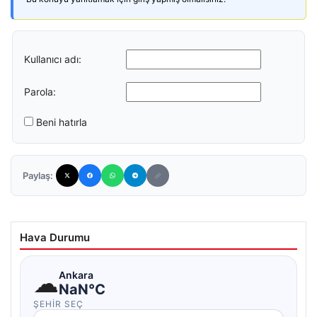
Kullanıcı adı:
Parola:
Beni hatırla
Paylaş:
Hava Durumu
☁
Ankara
NaN°C
ŞEHIR SEÇ