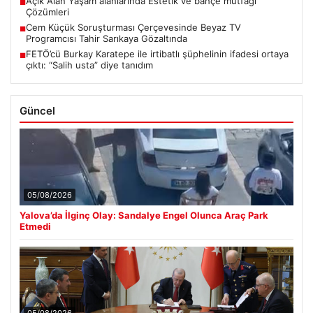
Açık Alan Yaşam alanlarında Estetik ve bahçe mutfağı
■
Çözümleri
Cem Küçük Soruşturması Çerçevesinde Beyaz TV
■
Programcısı Tahir Sarıkaya Gözaltında
FETÖ’cü Burkay Karatepe ile irtibatlı şüphelinin ifadesi ortaya
■
çıktı: “Salih usta” diye tanıdım
Güncel
05/08/2026
Yalova’da İlginç Olay: Sandalye Engel Olunca Araç Park
Etmedi
05/08/2026