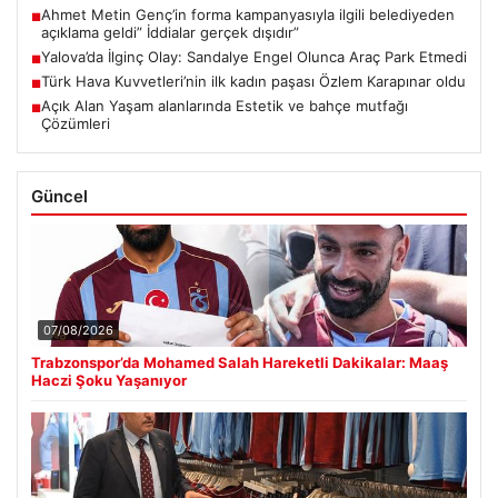
Ahmet Metin Genç’in forma kampanyasıyla ilgili belediyeden
■
açıklama geldi” İddialar gerçek dışıdır”
Yalova’da İlginç Olay: Sandalye Engel Olunca Araç Park Etmedi
■
Türk Hava Kuvvetleri’nin ilk kadın paşası Özlem Karapınar oldu
■
Açık Alan Yaşam alanlarında Estetik ve bahçe mutfağı
■
Çözümleri
Güncel
07/08/2026
Trabzonspor’da Mohamed Salah Hareketli Dakikalar: Maaş
Haczi Şoku Yaşanıyor