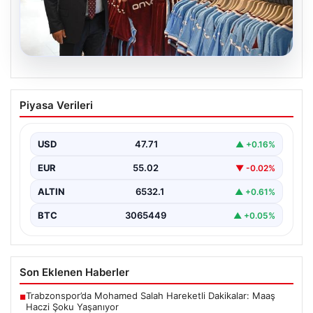
06.08.2026
Ahmet Metin Genç’in forma
Piyasa Verileri
kampanyasıyla ilgili belediyeden
açıklama geldi” İddialar gerçek dışıdır”
USD
47.71
▲ +0.16%
EUR
55.02
▼ -0.02%
ALTIN
6532.1
▲ +0.61%
BTC
3065449
▲ +0.05%
Son Eklenen Haberler
Trabzonspor’da Mohamed Salah Hareketli Dakikalar: Maaş
■
Haczi Şoku Yaşanıyor