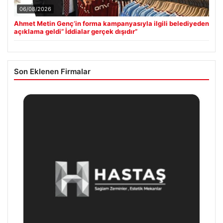
06/08/2026
Ahmet Metin Genç’in forma kampanyasıyla ilgili belediyeden
açıklama geldi” İddialar gerçek dışıdır”
Son Eklenen Firmalar