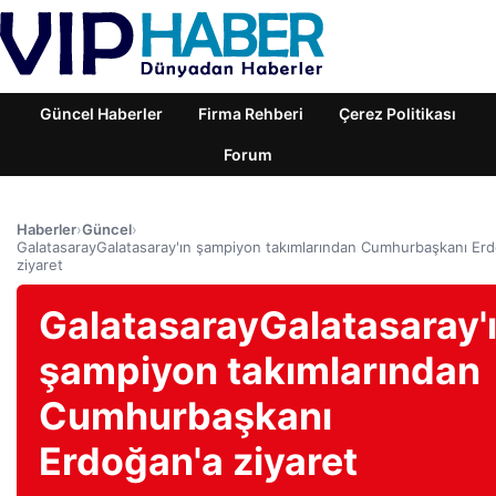
Güncel Haberler
Firma Rehberi
Çerez Politikası
Forum
Haberler
›
Güncel
›
GalatasarayGalatasaray'ın şampiyon takımlarından Cumhurbaşkanı Er
ziyaret
GalatasarayGalatasaray'
şampiyon takımlarından
Cumhurbaşkanı
Erdoğan'a ziyaret