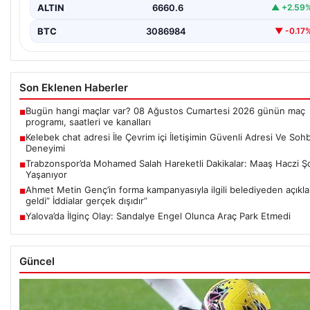
ALTIN
6660.6
▲ +2.59
BTC
3086984
▼ -0.17
Son Eklenen Haberler
Bugün hangi maçlar var? 08 Ağustos Cumartesi 2026 günün maç
■
programı, saatleri ve kanalları
Kelebek chat adresi İle Çevrim içi İletişimin Güvenli Adresi Ve Soh
■
Deneyimi
Trabzonspor’da Mohamed Salah Hareketli Dakikalar: Maaş Haczi Ş
■
Yaşanıyor
Ahmet Metin Genç’in forma kampanyasıyla ilgili belediyeden açıkl
■
geldi” İddialar gerçek dışıdır”
Yalova’da İlginç Olay: Sandalye Engel Olunca Araç Park Etmedi
■
Güncel