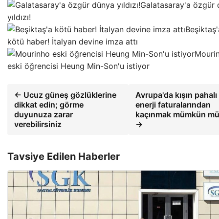
Galatasaray'a özgür
yıldızı!
Beşiktaş'
kötü haber! İtalyan devine imza attı
Mouri
eski öğrencisi Heung Min-Son'u istiyor
← Ucuz güneş gözlüklerine
Avrupa'da kışın pahalı
dikkat edin; görme
enerji faturalarından
duyunuza zarar
kaçınmak mümkün m
verebilirsiniz
→
Tavsiye Edilen Haberler