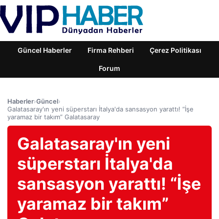
Güncel Haberler
Firma Rehberi
Çerez Politikası
Forum
Haberler
›
Güncel
›
Galatasaray'ın yeni süperstarı İtalya'da sansasyon yarattı! “İşe
yaramaz bir takım” Galatasaray
Galatasaray'ın yeni
süperstarı İtalya'da
sansasyon yarattı! “İşe
yaramaz bir takım”