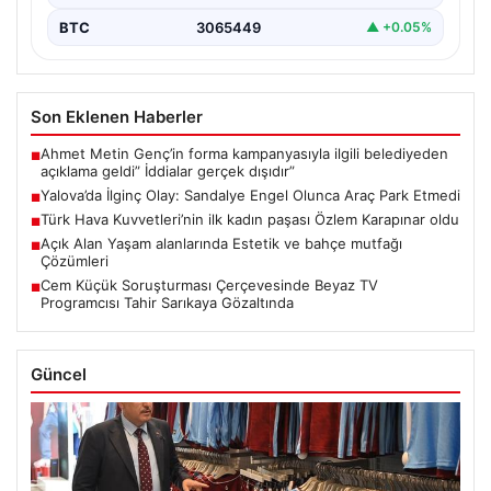
BTC
3065449
▲ +0.05%
Son Eklenen Haberler
Ahmet Metin Genç’in forma kampanyasıyla ilgili belediyeden
■
açıklama geldi” İddialar gerçek dışıdır”
Yalova’da İlginç Olay: Sandalye Engel Olunca Araç Park Etmedi
■
Türk Hava Kuvvetleri’nin ilk kadın paşası Özlem Karapınar oldu
■
Açık Alan Yaşam alanlarında Estetik ve bahçe mutfağı
■
Çözümleri
Cem Küçük Soruşturması Çerçevesinde Beyaz TV
■
Programcısı Tahir Sarıkaya Gözaltında
Güncel