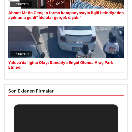
06/08/2026
Ahmet Metin Genç’in forma kampanyasıyla ilgili belediyeden
açıklama geldi” İddialar gerçek dışıdır”
05/08/2026
Yalova’da İlginç Olay: Sandalye Engel Olunca Araç Park
Etmedi
Son Eklenen Firmalar