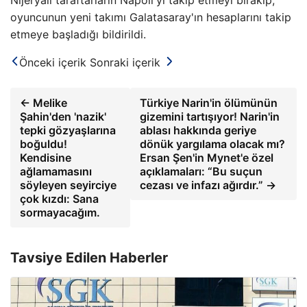
Nijeryalı taraftarların Napoli'yi takip etmeyi bırakıp,
oyuncunun yeni takımı Galatasaray'ın hesaplarını takip
etmeye başladığı bildirildi.
Önceki içerik
Sonraki içerik
← Melike
Türkiye Narin'in ölümünün
Şahin'den 'nazik'
gizemini tartışıyor! Narin'in
tepki gözyaşlarına
ablası hakkında geriye
boğuldu!
dönük yargılama olacak mı?
Kendisine
Ersan Şen'in Mynet'e özel
ağlamamasını
açıklamaları: “Bu suçun
söyleyen seyirciye
cezası ve infazı ağırdır.” →
çok kızdı: Sana
sormayacağım.
Tavsiye Edilen Haberler