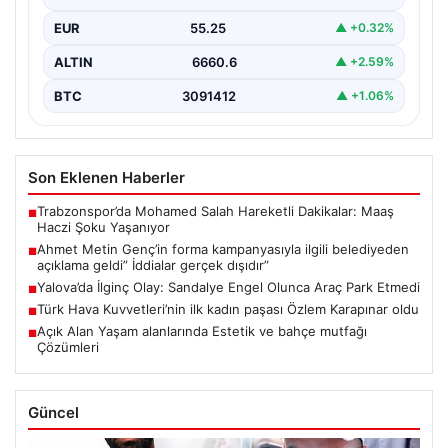
EUR
55.25
▲ +0.32%
ALTIN
6660.6
▲ +2.59%
BTC
3091412
▲ +1.06%
Son Eklenen Haberler
Trabzonspor’da Mohamed Salah Hareketli Dakikalar: Maaş
■
Haczi Şoku Yaşanıyor
Ahmet Metin Genç’in forma kampanyasıyla ilgili belediyeden
■
açıklama geldi” İddialar gerçek dışıdır”
Yalova’da İlginç Olay: Sandalye Engel Olunca Araç Park Etmedi
■
Türk Hava Kuvvetleri’nin ilk kadın paşası Özlem Karapınar oldu
■
Açık Alan Yaşam alanlarında Estetik ve bahçe mutfağı
■
Çözümleri
Güncel