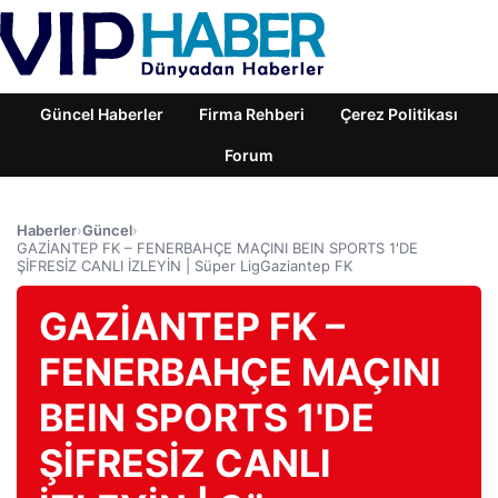
Güncel Haberler
Firma Rehberi
Çerez Politikası
Forum
Haberler
›
Güncel
›
GAZİANTEP FK – FENERBAHÇE MAÇINI BEIN SPORTS 1'DE
ŞİFRESİZ CANLI İZLEYİN | Süper LigGaziantep FK
GAZİANTEP FK –
FENERBAHÇE MAÇINI
BEIN SPORTS 1'DE
ŞİFRESİZ CANLI