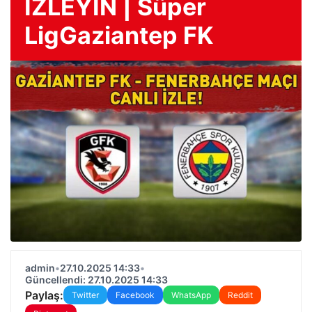
İZLEYİN | Süper
LigGaziantep FK
admin
•
27.10.2025 14:33
•
Güncellendi: 27.10.2025 14:33
Paylaş:
Twitter
Facebook
WhatsApp
Reddit