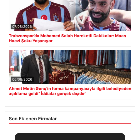
07/08/2026
Trabzonspor’da Mohamed Salah Hareketli Dakikalar: Maaş
Haczi Şoku Yaşanıyor
06/08/2026
Ahmet Metin Genç’in forma kampanyasıyla ilgili belediyeden
açıklama geldi” İddialar gerçek dışıdır”
Son Eklenen Firmalar