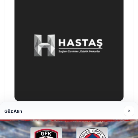
×
Göz Atın
Hastaş Beton
26/05/2026