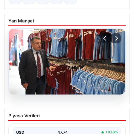
Yan Manşet
06.08.2026
Ahmet Metin Genç’in forma
Piyasa Verileri
kampanyasıyla ilgili belediyeden
açıklama geldi” İddialar gerçek dışıdır”
USD
47.74
▲ +0.18%