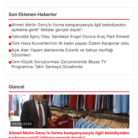
Son Eklenen Haberler
Ahmet Metin Genç’in forma kampanyasıyla ilgili belediyeden
■
açıklama geldi” İddialar gerçek dışıdır”
Yalova’da İlginç Olay: Sandalye Engel Olunca Araç Park Etmedi
■
Türk Hava Kuvvetleri’nin ilk kadın paşası Özlem Karapınar oldu
■
Açık Alan Yaşam alanlarında Estetik ve bahçe mutfağı
■
Çözümleri
Cem Küçük Soruşturması Çerçevesinde Beyaz TV
■
Programcısı Tahir Sarıkaya Gözaltında
Güncel
06/08/2026
Ahmet Metin Genç’in forma kampanyasıyla ilgili belediyeden
açıklama geldi” İddialar gerçek dışıdır”