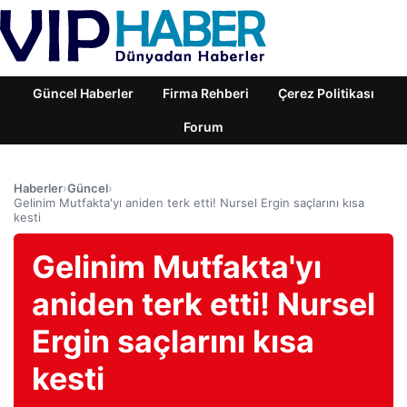
Güncel Haberler
Firma Rehberi
Çerez Politikası
Forum
Haberler
›
Güncel
›
Gelinim Mutfakta'yı aniden terk etti! Nursel Ergin saçlarını kısa
kesti
Gelinim Mutfakta'yı
aniden terk etti! Nursel
Ergin saçlarını kısa
kesti