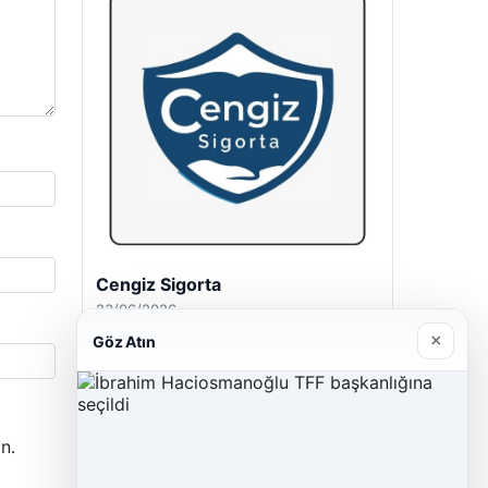
Cengiz Sigorta
23/06/2026
×
Göz Atın
n.