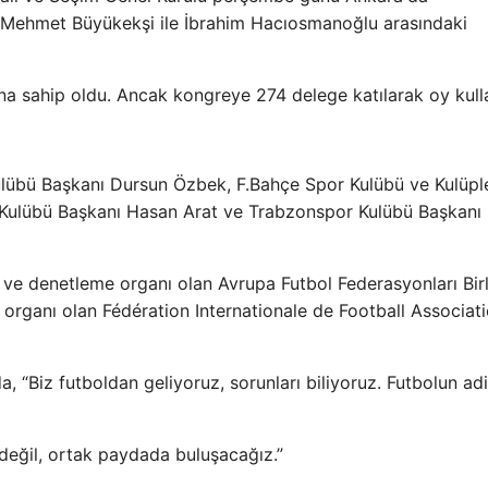
, Mehmet Büyükekşi ile İbrahim Hacıosmanoğlu arasındaki
a sahip oldu. Ancak kongreye 274 delege katılarak oy kull
Kulübü Başkanı Dursun Özbek, F.Bahçe Spor Kulübü ve Kulüpl
ik Kulübü Başkanı Hasan Arat ve Trabzonspor Kulübü Başkanı
ve denetleme organı olan Avrupa Futbol Federasyonları Birl
rganı olan Fédération Internationale de Football Associati
 “Biz futboldan geliyoruz, sorunları biliyoruz. Futbolun adi
değil, ortak paydada buluşacağız.”