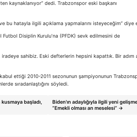
kten kaynaklanıyor” dedi. Trabzonspor eski başkanı
e bu hatayla ilgili açıklama yapmalarını isteyeceğim” diye e
 Futbol Disiplin Kurulu'na (PFDK) sevk edilmesini de
iradeye sahibiz. Eski defterlerin hepsini kapattık. Bir adım 
 kabul ettiği 2010-2011 sezonunun şampiyonunun Trabzons
erde sıradanlaştığını söyledi.
a kusmaya başladı,
Biden'ın adaylığıyla ilgili yeni gelişm
“Emekli olması an meselesi” →