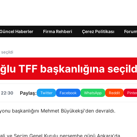
Güncel Haberler
Firma Rehberi
Çerez Politikası
Foru
seçildi
lu TFF başkanlığına seçild
Paylaş:
 22:30
Twitter
Facebook
WhatsApp
Reddit
Pinte
yonu başkanlığını Mehmet Büyükekşi'den devraldı.
ali ve Seçim Genel Kurulu perşembe günü Ankara'da