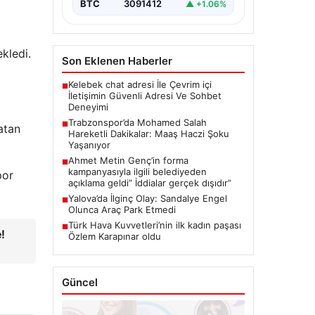
Salah, resmi transferin hemen
BTC
3091412
▲ +1.06%
ardından…
kledi.
Son Eklenen Haberler
Kelebek chat adresi İle Çevrim içi
■
İletişimin Güvenli Adresi Ve Sohbet
Deneyimi
Trabzonspor’da Mohamed Salah
■
atan
Hareketli Dakikalar: Maaş Haczi Şoku
Yaşanıyor
Ahmet Metin Genç’in forma
■
kampanyasıyla ilgili belediyeden
por
açıklama geldi” İddialar gerçek dışıdır”
Yalova’da İlginç Olay: Sandalye Engel
■
Olunca Araç Park Etmedi
Türk Hava Kuvvetleri’nin ilk kadın paşası
■
e!
Özlem Karapınar oldu
Güncel