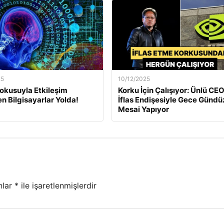
25
10/12/2025
okusuyla Etkileşim
Korku İçin Çalışıyor: Ünlü CEO
en Bilgisayarlar Yolda!
İflas Endişesiyle Gece Gündü
Mesai Yapıyor
nlar
*
ile işaretlenmişlerdir