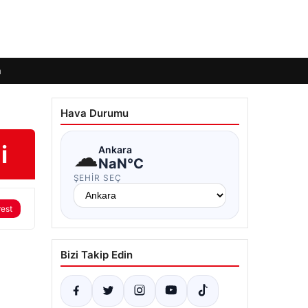
m
Hava Durumu
i
☁
Ankara
NaN°C
ŞEHIR SEÇ
rest
Bizi Takip Edin