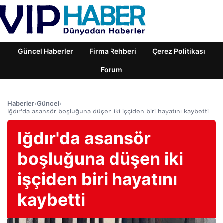
Güncel Haberler
Firma Rehberi
Çerez Politikası
Forum
Haberler
›
Güncel
›
Iğdır'da asansör boşluğuna düşen iki işçiden biri hayatını kaybetti
Iğdır'da asansör
boşluğuna düşen iki
işçiden biri hayatını
kaybetti