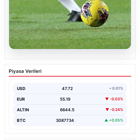
08.08.2026
Bugün hangi maçlar var? 08 Ağustos
Piyasa Verileri
Cumartesi 2026 günün maç programı,
saatleri ve kanalları
USD
47.72
• 0.01%
EUR
55.19
▼ -0.03%
ALTIN
6644.5
▼ -0.24%
BTC
3087734
▲ +0.05%