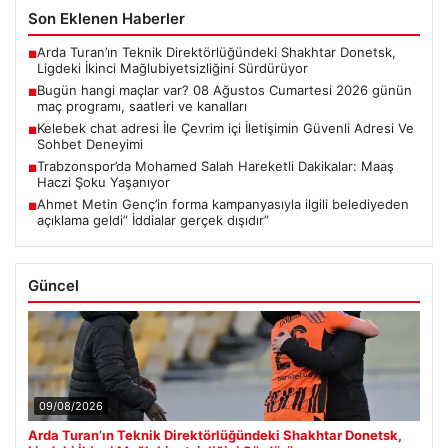
Son Eklenen Haberler
Arda Turan’ın Teknik Direktörlüğündeki Shakhtar Donetsk,
■
Ligdeki İkinci Mağlubiyetsizliğini Sürdürüyor
Bugün hangi maçlar var? 08 Ağustos Cumartesi 2026 günün
■
maç programı, saatleri ve kanalları
Kelebek chat adresi İle Çevrim içi İletişimin Güvenli Adresi Ve
■
Sohbet Deneyimi
Trabzonspor’da Mohamed Salah Hareketli Dakikalar: Maaş
■
Haczi Şoku Yaşanıyor
Ahmet Metin Genç’in forma kampanyasıyla ilgili belediyeden
■
açıklama geldi” İddialar gerçek dışıdır”
Güncel
09/08/2026
Arda Turan’ın Teknik Direktörlüğündeki Shakhtar Donetsk,