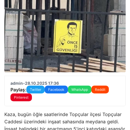
admin
•
28.10.2025 17:36
Paylaş:
Twitter
Facebook
WhatsApp
Reddit
Pinterest
Kaza, bugün öğle saatlerinde Topçular ilçesi Topçular
Caddesi üzerindeki inşaat sahasında meydana geldi.
İnşaat halindeki bir apartmanın 5'inci katındaki asansör