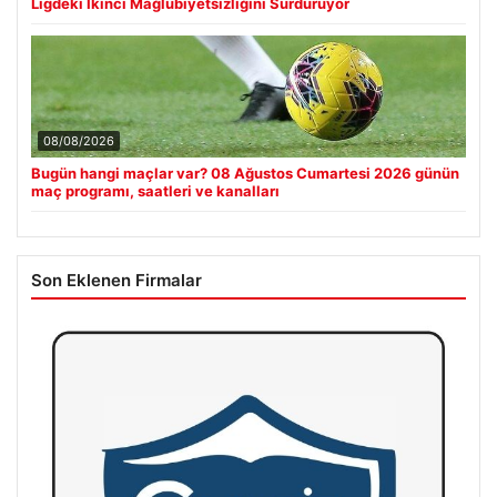
Ligdeki İkinci Mağlubiyetsizliğini Sürdürüyor
08/08/2026
Bugün hangi maçlar var? 08 Ağustos Cumartesi 2026 günün
maç programı, saatleri ve kanalları
Son Eklenen Firmalar