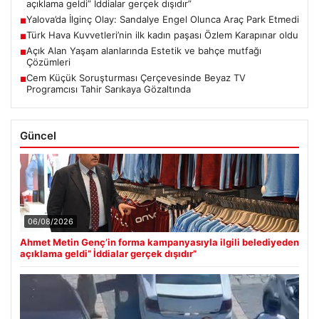
açıklama geldi” İddialar gerçek dışıdır”
Yalova’da İlginç Olay: Sandalye Engel Olunca Araç Park Etmedi
■
Türk Hava Kuvvetleri’nin ilk kadın paşası Özlem Karapınar oldu
■
Açık Alan Yaşam alanlarında Estetik ve bahçe mutfağı
■
Çözümleri
Cem Küçük Soruşturması Çerçevesinde Beyaz TV
■
Programcısı Tahir Sarıkaya Gözaltında
Güncel
06/08/2026
Ahmet Metin Genç’in forma kampanyasıyla ilgili belediyeden
açıklama geldi” İddialar gerçek dışıdır”