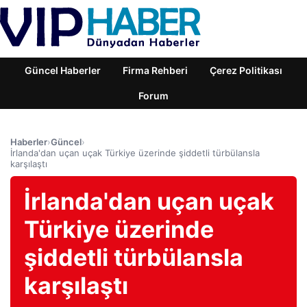
Güncel Haberler
Firma Rehberi
Çerez Politikası
Forum
Haberler
›
Güncel
›
İrlanda'dan uçan uçak Türkiye üzerinde şiddetli türbülansla
karşılaştı
İrlanda'dan uçan uçak
Türkiye üzerinde
şiddetli türbülansla
karşılaştı