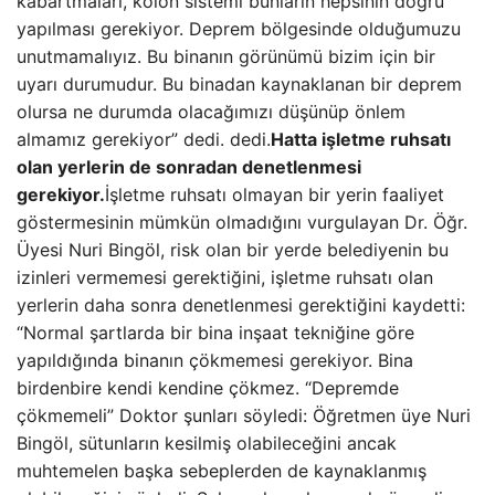
kabartmaları, kolon sistemi bunların hepsinin doğru
yapılması gerekiyor. Deprem bölgesinde olduğumuzu
unutmamalıyız. Bu binanın görünümü bizim için bir
uyarı durumudur. Bu binadan kaynaklanan bir deprem
olursa ne durumda olacağımızı düşünüp önlem
almamız gerekiyor” dedi. dedi.
Hatta işletme ruhsatı
olan yerlerin de sonradan denetlenmesi
gerekiyor.
İşletme ruhsatı olmayan bir yerin faaliyet
göstermesinin mümkün olmadığını vurgulayan Dr. Öğr.
Üyesi Nuri Bingöl, risk olan bir yerde belediyenin bu
izinleri vermemesi gerektiğini, işletme ruhsatı olan
yerlerin daha sonra denetlenmesi gerektiğini kaydetti:
“Normal şartlarda bir bina inşaat tekniğine göre
yapıldığında binanın çökmemesi gerekiyor. Bina
birdenbire kendi kendine çökmez. “Depremde
çökmemeli” Doktor şunları söyledi: Öğretmen üye Nuri
Bingöl, sütunların kesilmiş olabileceğini ancak
muhtemelen başka sebeplerden de kaynaklanmış