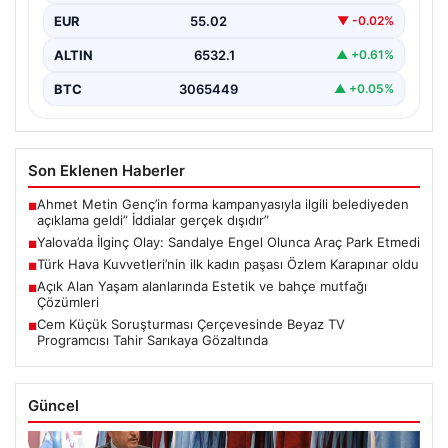
EUR
55.02
▼ -0.02%
ALTIN
6532.1
▲ +0.61%
BTC
3065449
▲ +0.05%
Son Eklenen Haberler
Ahmet Metin Genç’in forma kampanyasıyla ilgili belediyeden
■
açıklama geldi” İddialar gerçek dışıdır”
Yalova’da İlginç Olay: Sandalye Engel Olunca Araç Park Etmedi
■
Türk Hava Kuvvetleri’nin ilk kadın paşası Özlem Karapınar oldu
■
Açık Alan Yaşam alanlarında Estetik ve bahçe mutfağı
■
Çözümleri
Cem Küçük Soruşturması Çerçevesinde Beyaz TV
■
Programcısı Tahir Sarıkaya Gözaltında
Güncel