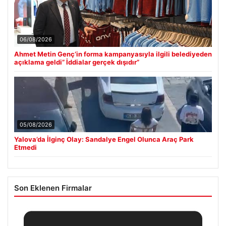
06/08/2026
Ahmet Metin Genç’in forma kampanyasıyla ilgili belediyeden
açıklama geldi” İddialar gerçek dışıdır”
05/08/2026
Yalova’da İlginç Olay: Sandalye Engel Olunca Araç Park
Etmedi
Son Eklenen Firmalar