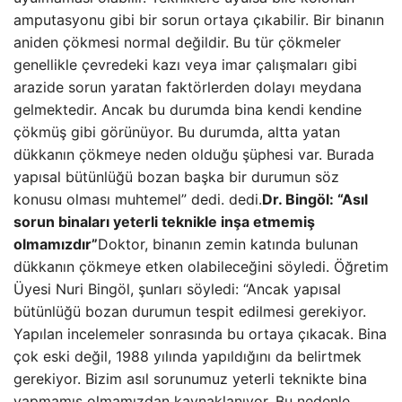
amputasyonu gibi bir sorun ortaya çıkabilir. Bir binanın
aniden çökmesi normal değildir. Bu tür çökmeler
genellikle çevredeki kazı veya imar çalışmaları gibi
arazide sorun yaratan faktörlerden dolayı meydana
gelmektedir. Ancak bu durumda bina kendi kendine
çökmüş gibi görünüyor. Bu durumda, altta yatan
dükkanın çökmeye neden olduğu şüphesi var. Burada
yapısal bütünlüğü bozan başka bir durumun söz
konusu olması muhtemel” dedi. dedi.
Dr. Bingöl: “Asıl
sorun binaları yeterli teknikle inşa etmemiş
olmamızdır”
Doktor, binanın zemin katında bulunan
dükkanın çökmeye etken olabileceğini söyledi. Öğretim
Üyesi Nuri Bingöl, şunları söyledi: “Ancak yapısal
bütünlüğü bozan durumun tespit edilmesi gerekiyor.
Yapılan incelemeler sonrasında bu ortaya çıkacak. Bina
çok eski değil, 1988 yılında yapıldığını da belirtmek
gerekiyor. Bizim asıl sorunumuz yeterli teknikte bina
yapmamış olmamızdan kaynaklanıyor. Bu nedenle