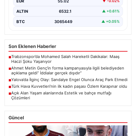
EUR
55.02
▼ -0.02%
ALTIN
6532.1
▲ +0.61%
BTC
3065449
▲ +0.05%
Son Eklenen Haberler
Trabzonspor’da Mohamed Salah Hareketli Dakikalar: Maaş
■
Haczi Şoku Yaşanıyor
Ahmet Metin Genç’in forma kampanyasıyla ilgili belediyeden
■
açıklama geldi” İddialar gerçek dışıdır”
Yalova’da İlginç Olay: Sandalye Engel Olunca Araç Park Etmedi
■
Türk Hava Kuvvetleri’nin ilk kadın paşası Özlem Karapınar oldu
■
Açık Alan Yaşam alanlarında Estetik ve bahçe mutfağı
■
Çözümleri
Güncel