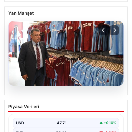
Yan Manşet
06.08.2026
Ahmet Metin Genç’in forma
Piyasa Verileri
kampanyasıyla ilgili belediyeden
açıklama geldi” İddialar gerçek dışıdır”
USD
47.71
▲ +0.16%