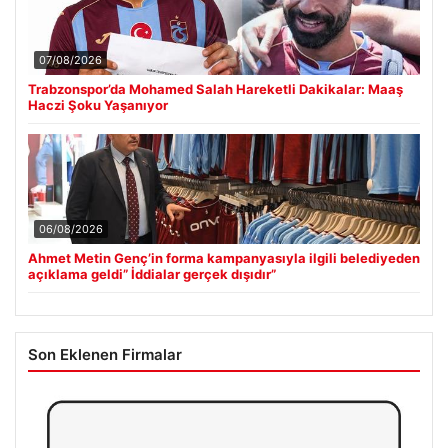
07/08/2026
Trabzonspor’da Mohamed Salah Hareketli Dakikalar: Maaş
Haczi Şoku Yaşanıyor
06/08/2026
Ahmet Metin Genç’in forma kampanyasıyla ilgili belediyeden
açıklama geldi” İddialar gerçek dışıdır”
Son Eklenen Firmalar