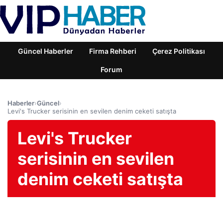
Güncel Haberler
Firma Rehberi
Çerez Politikası
Forum
Haberler
›
Güncel
›
Levi's Trucker serisinin en sevilen denim ceketi satışta
Levi's Trucker
serisinin en sevilen
denim ceketi satışta