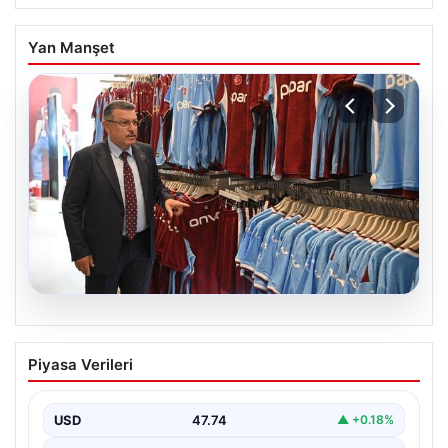
Yan Manşet
06.08.2026
Ahmet Metin Genç’in forma
Piyasa Verileri
kampanyasıyla ilgili belediyeden
açıklama geldi” İddialar gerçek dışıdır”
USD
47.74
▲ +0.18%