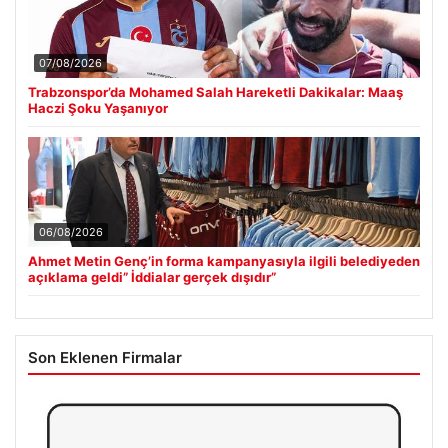
07/08/2026
Trabzonspor’da Mohamed Salah Hareketli Dakikalar: Maaş
Haczi Şoku Yaşanıyor
06/08/2026
Ahmet Metin Genç’in forma kampanyasıyla ilgili belediyeden
açıklama geldi” İddialar gerçek dışıdır”
Son Eklenen Firmalar