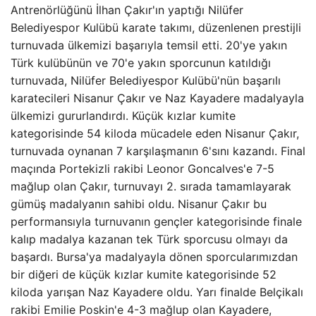
Antrenörlüğünü İlhan Çakır'ın yaptığı Nilüfer
Belediyespor Kulübü karate takımı, düzenlenen prestijli
turnuvada ülkemizi başarıyla temsil etti. 20'ye yakın
Türk kulübünün ve 70'e yakın sporcunun katıldığı
turnuvada, Nilüfer Belediyespor Kulübü'nün başarılı
karatecileri Nisanur Çakır ve Naz Kayadere madalyayla
ülkemizi gururlandırdı. Küçük kızlar kumite
kategorisinde 54 kiloda mücadele eden Nisanur Çakır,
turnuvada oynanan 7 karşılaşmanın 6'sını kazandı. Final
maçında Portekizli rakibi Leonor Goncalves'e 7-5
mağlup olan Çakır, turnuvayı 2. sırada tamamlayarak
gümüş madalyanın sahibi oldu. Nisanur Çakır bu
performansıyla turnuvanın gençler kategorisinde finale
kalıp madalya kazanan tek Türk sporcusu olmayı da
başardı. Bursa'ya madalyayla dönen sporcularımızdan
bir diğeri de küçük kızlar kumite kategorisinde 52
kiloda yarışan Naz Kayadere oldu. Yarı finalde Belçikalı
rakibi Emilie Poskin'e 4-3 mağlup olan Kayadere,