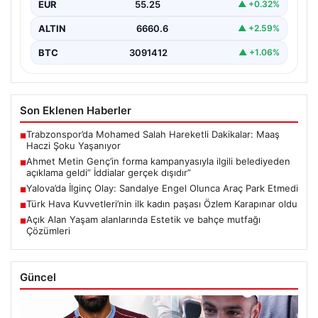
EUR
55.25
▲ +0.32%
ALTIN
6660.6
▲ +2.59%
BTC
3091412
▲ +1.06%
Son Eklenen Haberler
Trabzonspor’da Mohamed Salah Hareketli Dakikalar: Maaş
■
Haczi Şoku Yaşanıyor
Ahmet Metin Genç’in forma kampanyasıyla ilgili belediyeden
■
açıklama geldi” İddialar gerçek dışıdır”
Yalova’da İlginç Olay: Sandalye Engel Olunca Araç Park Etmedi
■
Türk Hava Kuvvetleri’nin ilk kadın paşası Özlem Karapınar oldu
■
Açık Alan Yaşam alanlarında Estetik ve bahçe mutfağı
■
Çözümleri
Güncel