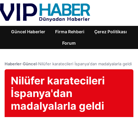
Güncel Haberler
Firma Rehberi
Çerez Politikası
Forum
Haberler
›
Güncel
›
Nilüfer karatecileri İspanya'dan madalyalarla geldi
Nilüfer karatecileri
İspanya'dan
madalyalarla geldi