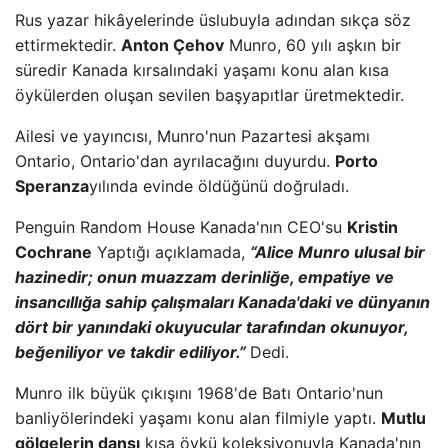
Rus yazar hikâyelerinde üslubuyla adından sıkça söz
ettirmektedir.
Anton Çehov
Munro, 60 yılı aşkın bir
süredir Kanada kırsalındaki yaşamı konu alan kısa
öykülerden oluşan sevilen başyapıtlar üretmektedir.
Ailesi ve yayıncısı, Munro'nun Pazartesi akşamı
Ontario, Ontario'dan ayrılacağını duyurdu.
Porto
Speranza
yılında evinde öldüğünü doğruladı.
Penguin Random House Kanada'nın CEO'su
Kristin
Cochrane
Yaptığı açıklamada,
“Alice Munro ulusal bir
hazinedir; onun muazzam derinliğe, empatiye ve
insancıllığa sahip çalışmaları Kanada'daki ve dünyanın
dört bir yanındaki okuyucular tarafından okunuyor,
beğeniliyor ve takdir ediliyor.”
Dedi.
Munro ilk büyük çıkışını 1968'de Batı Ontario'nun
banliyölerindeki yaşamı konu alan filmiyle yaptı.
Mutlu
gölgelerin dansı
kısa öykü koleksiyonuyla Kanada'nın