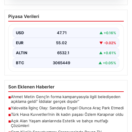
05.08.2026
Yalova’da İlginç Olay: Sandalye Engel
Piyasa Verileri
Olunca Araç Park Etmedi
Yalova’nın Adnan Menderes Mahallesi Ufuk Sokak’ında
gerçekleşen bu ilginç olay, bölge sakinlerinin ve
USD
47.71
▲ +0.16%
çevredekilerin…
EUR
55.02
▼ -0.02%
ALTIN
6532.1
▲ +0.61%
BTC
3065449
▲ +0.05%
Son Eklenen Haberler
Ahmet Metin Genç’in forma kampanyasıyla ilgili belediyeden
■
açıklama geldi” İddialar gerçek dışıdır”
Yalova’da İlginç Olay: Sandalye Engel Olunca Araç Park Etmedi
■
Türk Hava Kuvvetleri’nin ilk kadın paşası Özlem Karapınar oldu
■
Açık Alan Yaşam alanlarında Estetik ve bahçe mutfağı
■
Çözümleri