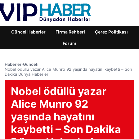
Güncel Haberler
Firma Rehberi
Çerez Politikası
Forum
Haberler
›
Güncel
›
Nobel ödüllü yazar Alice Munro 92 yaşında hayatını kaybetti – Son
Dakika Dünya Haberleri
Nobel ödüllü yazar
Alice Munro 92
yaşında hayatını
kaybetti – Son Dakika