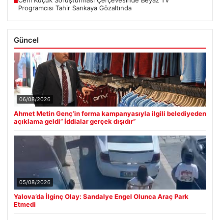
Cem Küçük Soruşturması Çerçevesinde Beyaz TV
■
Programcısı Tahir Sarıkaya Gözaltında
Güncel
06/08/2026
Ahmet Metin Genç’in forma kampanyasıyla ilgili belediyeden
açıklama geldi” İddialar gerçek dışıdır”
05/08/2026
Yalova’da İlginç Olay: Sandalye Engel Olunca Araç Park
Etmedi