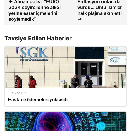
← Alman polisi: “EURO
Enflasyon onları da
2024 seyircilerine alkol
vurdu… Ünlü isimler
yerine esrar içmelerini
halk plajına akın etti
söylemedik”
→
Tavsiye Edilen Haberler
11/12/2025
Hastane ödemeleri yükseldi