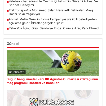
Kelebek chat adresi İle Çevrim içi İletişimin Güvenli Adresi Ve
■
Sohbet Deneyimi
Trabzonspor’da Mohamed Salah Hareketli Dakikalar: Maaş
■
Haczi Şoku Yaşanıyor
Ahmet Metin Genç’in forma kampanyasıyla ilgili belediyeden
■
açıklama geldi” İddialar gerçek dışıdır”
Yalova’da İlginç Olay: Sandalye Engel Olunca Araç Park Etmedi
■
Güncel
08/08/2026
Bugün hangi maçlar var? 08 Ağustos Cumartesi 2026 günün
maç programı, saatleri ve kanalları