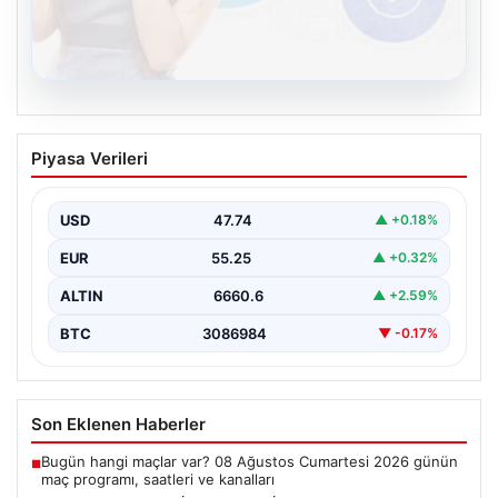
08.08.2026
Kelebek chat adresi İle Çevrim içi
Piyasa Verileri
İletişimin Güvenli Adresi Ve Sohbet
Deneyimi
USD
47.74
▲ +0.18%
Sanal çağında bireylerin seviyeli bir tarzda bağlantı
kurması kritik bir önem taşımaktadır. Güncel olarak…
EUR
55.25
▲ +0.32%
ALTIN
6660.6
▲ +2.59%
BTC
3086984
▼ -0.17%
Son Eklenen Haberler
Bugün hangi maçlar var? 08 Ağustos Cumartesi 2026 günün
■
maç programı, saatleri ve kanalları