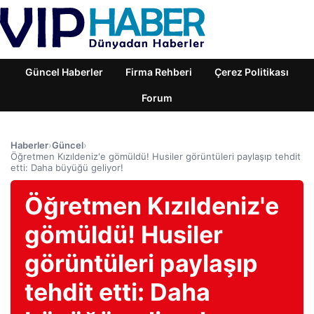
Güncel Haberler
Firma Rehberi
Çerez Politikası
Forum
Haberler
›
Güncel
›
Öğretmen Kızıldeniz'e gömüldü! Husiler görüntüleri paylaşıp tehdit
etti: Daha büyüğü geliyor!
Öğretmen Kızıldeniz'e
gömüldü! Husiler
görüntüleri paylaşıp
tehdit etti: Daha