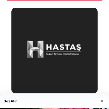
×
Göz Atın
Hastaş Beton