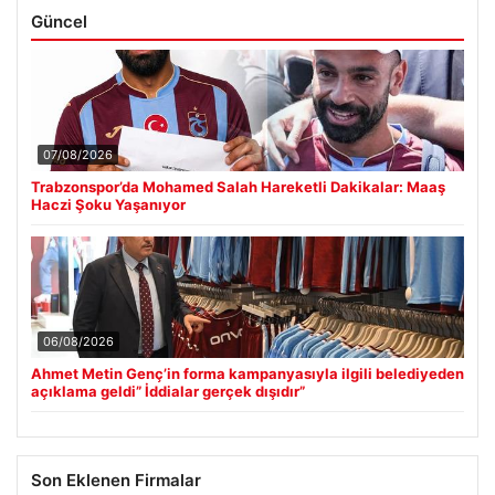
Güncel
07/08/2026
Trabzonspor’da Mohamed Salah Hareketli Dakikalar: Maaş
Haczi Şoku Yaşanıyor
06/08/2026
Ahmet Metin Genç’in forma kampanyasıyla ilgili belediyeden
açıklama geldi” İddialar gerçek dışıdır”
Son Eklenen Firmalar