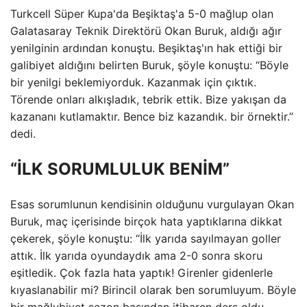
Turkcell Süper Kupa'da Beşiktaş'a 5-0 mağlup olan
Galatasaray Teknik Direktörü Okan Buruk, aldığı ağır
yenilginin ardından konuştu. Beşiktaş'ın hak ettiği bir
galibiyet aldığını belirten Buruk, şöyle konuştu: “Böyle
bir yenilgi beklemiyorduk. Kazanmak için çıktık.
Törende onları alkışladık, tebrik ettik. Bize yakışan da
kazananı kutlamaktır. Bence biz kazandık. bir örnektir.”
dedi.
“İLK SORUMLULUK BENİM”
Esas sorumlunun kendisinin olduğunu vurgulayan Okan
Buruk, maç içerisinde birçok hata yaptıklarına dikkat
çekerek, şöyle konuştu: “İlk yarıda sayılmayan goller
attık. İlk yarıda oyundaydık ama 2-0 sonra skoru
eşitledik. Çok fazla hata yaptık! Girenler gidenlerle
kıyaslanabilir mi? Birincil olarak ben sorumluyum. Böyle
bir mağlubiyet sezon başından itibaren ders oldu