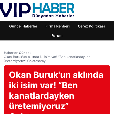
Güncel Haberler
Firma Rehberi
Çerez Politikası
Forum
Haberler
›
Güncel
›
Okan Buruk'un aklında iki isim var! “Ben kanatlardayken
üretemiyoruz” Galatasaray
Okan Buruk'un aklında
iki isim var! “Ben
kanatlardayken
üretemiyoruz”