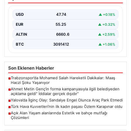
kampanyasıyla ilgili belediyeden
açıklama geldi” İddialar gerçek dışıdır”
USD
47.74
▲ +0.18%
EUR
55.25
▲ +0.32%
ALTIN
6660.6
▲ +2.59%
BTC
3091412
▲ +1.06%
Son Eklenen Haberler
Trabzonspor’da Mohamed Salah Hareketli Dakikalar: Maaş
■
Haczi Şoku Yaşanıyor
Ahmet Metin Genç’in forma kampanyasıyla ilgili belediyeden
■
açıklama geldi” İddialar gerçek dışıdır”
Yalova’da İlginç Olay: Sandalye Engel Olunca Araç Park Etmedi
■
Türk Hava Kuvvetleri’nin ilk kadın paşası Özlem Karapınar oldu
■
Açık Alan Yaşam alanlarında Estetik ve bahçe mutfağı
■
Çözümleri