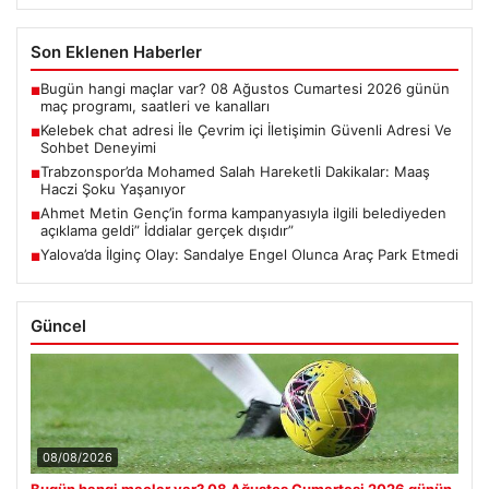
Son Eklenen Haberler
Bugün hangi maçlar var? 08 Ağustos Cumartesi 2026 günün
■
maç programı, saatleri ve kanalları
Kelebek chat adresi İle Çevrim içi İletişimin Güvenli Adresi Ve
■
Sohbet Deneyimi
Trabzonspor’da Mohamed Salah Hareketli Dakikalar: Maaş
■
Haczi Şoku Yaşanıyor
Ahmet Metin Genç’in forma kampanyasıyla ilgili belediyeden
■
açıklama geldi” İddialar gerçek dışıdır”
Yalova’da İlginç Olay: Sandalye Engel Olunca Araç Park Etmedi
■
Güncel
08/08/2026
Bugün hangi maçlar var? 08 Ağustos Cumartesi 2026 günün