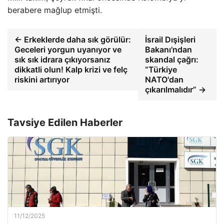
berabere mağlup etmişti.
← Erkeklerde daha sık görülür:
İsrail Dışişleri
Geceleri yorgun uyanıyor ve
Bakanı'ndan
sık sık idrara çıkıyorsanız
skandal çağrı:
dikkatli olun! Kalp krizi ve felç
“Türkiye
riskini artırıyor
NATO'dan
çıkarılmalıdır” →
Tavsiye Edilen Haberler
11/12/2025