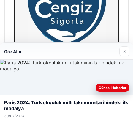
×
Göz Atın
Hastaş Beton
26/05/2026
Güncel Haberler
Web sitemizi nasıl kullandığınızı daha iyi anlayabilmek,
deneyiminizi kişiselleştirmek ve geliştirmek amacıyla çerezler
Paris 2024: Türk okçuluk milli takımının tarihindeki ilk
kullanıyoruz.
Çerez Politikamız
madalya
Reddet
Kabul Et
30/07/2024
© 2026 Vip Haber – Güncel Haberler