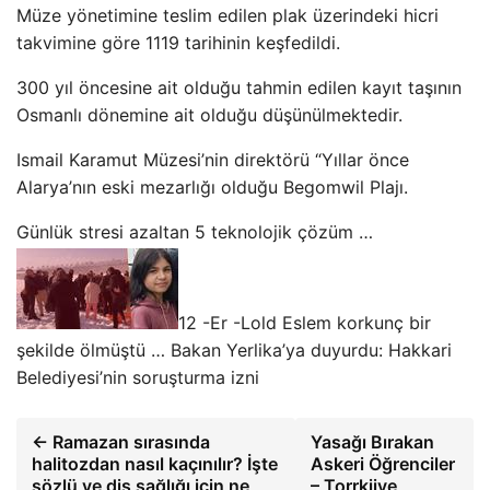
Müze yönetimine teslim edilen plak üzerindeki hicri
takvimine göre 1119 tarihinin keşfedildi.
300 yıl öncesine ait olduğu tahmin edilen kayıt taşının
Osmanlı dönemine ait olduğu düşünülmektedir.
Ismail Karamut Müzesi’nin direktörü “Yıllar önce
Alarya’nın eski mezarlığı olduğu Begomwil Plajı.
Günlük stresi azaltan 5 teknolojik çözüm …
12 -Er -Lold Eslem korkunç bir
şekilde ölmüştü … Bakan Yerlika’ya duyurdu: Hakkari
Belediyesi’nin soruşturma izni
← Ramazan sırasında
Yasağı Bırakan
halitozdan nasıl kaçınılır? İşte
Askeri Öğrenciler
sözlü ve diş sağlığı için ne
– Torrkiiye