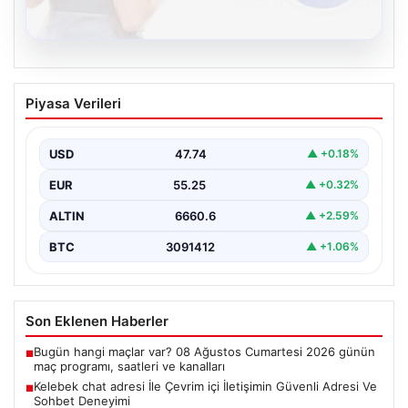
08.08.2026
Kelebek chat adresi İle Çevrim içi
Piyasa Verileri
İletişimin Güvenli Adresi Ve Sohbet
Deneyimi
USD
47.74
▲ +0.18%
Sanal çağında bireylerin seviyeli bir tarzda bağlantı
kurması kritik bir önem taşımaktadır. Güncel olarak…
EUR
55.25
▲ +0.32%
ALTIN
6660.6
▲ +2.59%
BTC
3091412
▲ +1.06%
Son Eklenen Haberler
Bugün hangi maçlar var? 08 Ağustos Cumartesi 2026 günün
■
maç programı, saatleri ve kanalları
Kelebek chat adresi İle Çevrim içi İletişimin Güvenli Adresi Ve
■
Sohbet Deneyimi