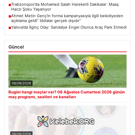
Trabzonspor’da Mohamed Salah Hareketli Dakikalar: Maaş
■
Haczi Şoku Yaşanıyor
Ahmet Metin Genç’in forma kampanyasıyla ilgili belediyeden
■
açıklama geldi” İddialar gerçek dışıdır”
Yalova’da İlginç Olay: Sandalye Engel Olunca Araç Park Etmedi
■
Güncel
08/08/2026
Bugün hangi maçlar var? 08 Ağustos Cumartesi 2026 günün
maç programı, saatleri ve kanalları
08/08/2026