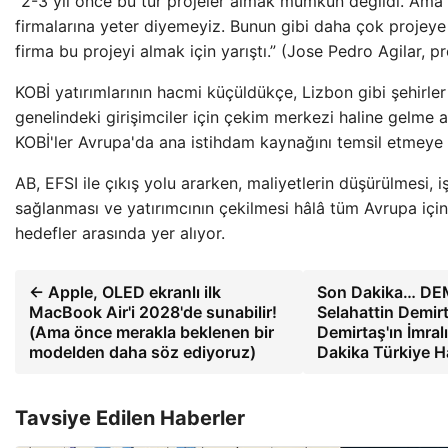
“2-3 yıl önce bu tür projeler almak mümkün değildi. Ama 
firmalarına yeter diyemeyiz. Bunun gibi daha çok projeye 
firma bu projeyi almak için yarıştı.” (Jose Pedro Agilar, pr
KOBİ yatırımlarının hacmi küçüldükçe, Lizbon gibi şehirle
genelindeki girişimciler için çekim merkezi haline gelme a
KOBİ'ler Avrupa'da ana istihdam kaynağını temsil etmeye
AB, EFSI ile çıkış yolu ararken, maliyetlerin düşürülmesi, i
sağlanması ve yatırımcının çekilmesi hâlâ tüm Avrupa için 
hedefler arasında yer alıyor.
← Apple, OLED ekranlı ilk
Son Dakika… DEM
MacBook Air'i 2028'de sunabilir!
Selahattin Demirta
(Ama önce merakla beklenen bir
Demirtaş'ın İmral
modelden daha söz ediyoruz)
Dakika Türkiye H
Tavsiye Edilen Haberler