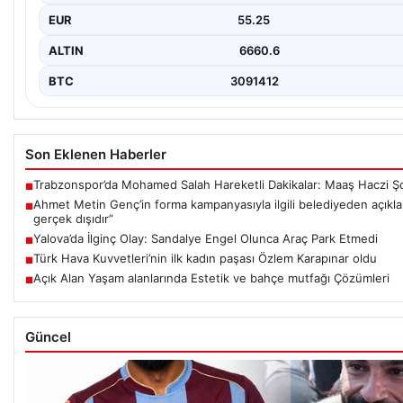
EUR
55.25
ALTIN
6660.6
BTC
3091412
Son Eklenen Haberler
Trabzonspor’da Mohamed Salah Hareketli Dakikalar: Maaş Haczi Ş
■
Ahmet Metin Genç’in forma kampanyasıyla ilgili belediyeden açıklam
■
gerçek dışıdır”
Yalova’da İlginç Olay: Sandalye Engel Olunca Araç Park Etmedi
■
Türk Hava Kuvvetleri’nin ilk kadın paşası Özlem Karapınar oldu
■
Açık Alan Yaşam alanlarında Estetik ve bahçe mutfağı Çözümleri
■
Güncel