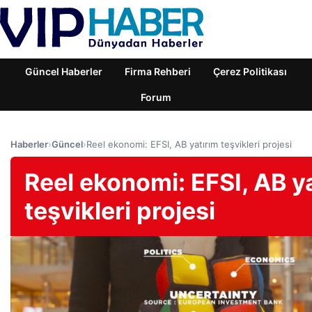
Güncel Haberler
Firma Rehberi
Çerez Politikası
Forum
Haberler
›
Güncel
›
Reel ekonomi: EFSI, AB yatırım teşvikleri projesi
Reel ekonomi: EFSI, AB y
teşvikleri projesi