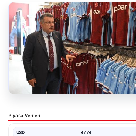
06.08.2026
Ahmet Metin Genç’in forma kampanyasıyla ilgi
Piyasa Verileri
belediyeden açıklama geldi” İddialar gerçek dı
USD
47.74