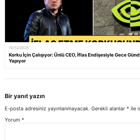
10/12/2025
Korku İçin Çalışıyor: Ünlü CEO, İflas Endişesiyle Gece Gün
Yapıyor
Bir yanıt yazın
E-posta adresiniz yayınlanmayacak.
Gerekli alanlar
*
ile 
Yorum
*