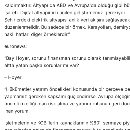
kaldırmaktır. Altyapı da ABD ve Avrupa'da olduğu gibi bü
işareti. Dijital altyapımızı acilen geliştirmemiz gerekiyor.
Şehirlerdeki elektrik altyapısı anlık veri akışını sağlayaca
düzenlenmelidir. Bu sadece bir örnek. Karayolları, demiryol
nakil hatları diğer örneklerdir.”
euronews:
“Bay Hoyer, sorunu finansman sorunu olarak tanımlayabili
altta yatan başka sorunlar mı var?
– Hoyer:
“Hükümetler yatırım öncelikleri konusunda bir çerçeve bel
yapmamız gereken kapsamı güçlendirirse, Avrupa ölçeğin
önemli özelliği olan risk alma ve yatırım ruhunun geri dö
inanıyorum.
İşletmelerin ve KOBİ'lerin kaynaklarının %80'i sermaye pi