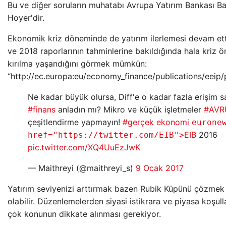
Bu ve diğer soruların muhatabı Avrupa Yatırım Bankası B
Hoyer'dir.
Ekonomik kriz döneminde de yatırım ilerlemesi devam et
ve 2018 raporlarının tahminlerine bakıldığında hala kriz ö
kırılma yaşandığını görmek mümkün:
“http://ec.europa:eu/economy_finance/publications/eeip/
Ne kadar büyük olursa, Diff'e o kadar fazla erişim s
#finans
anladın mı? Mikro ve küçük işletmeler
#AVRU
çeşitlendirme yapmayın!
#gerçek ekonomi
eurone
EIB
2016
href="https://twitter.com/EIB">
pic.twitter.com/XQ4UuEzJwK
— Maithreyi (@maithreyi_s)
9 Ocak 2017
Yatırım seviyenizi arttırmak bazen Rubik Küpünü çözmek
olabilir. Düzenlemelerden siyasi istikrara ve piyasa koşul
çok konunun dikkate alınması gerekiyor.