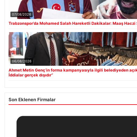
07/08/2026
Trabzonspor’da Mohamed Salah Hareketli Dakikalar: Maaş Haczi
06/08/2026
Ahmet Metin Genç’in forma kampanyasıyla ilgili belediyeden açı
İddialar gerçek dışıdır”
Son Eklenen Firmalar