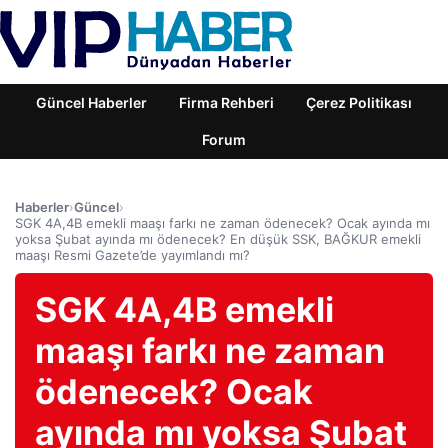
Güncel Haberler
Firma Rehberi
Çerez Politikası
Forum
Haberler
›
Güncel
›
SGK 4A,4B emekli maaşı farkı ne zaman ödenecek? Ocak ayında mı
yoksa Şubat ayında mı ödenecek? En düşük SSK, BAĞKUR emekli
maaşı Resmi Gazete’de yayımlandı mı?
SGK 4A,4B emekli
maaşı farkı ne zaman
ödenecek? Ocak
ayında mı yoksa Şubat