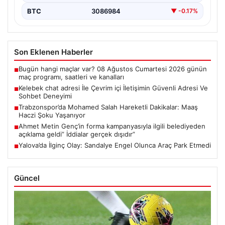
BTC
3086984
▼ -0.17%
Son Eklenen Haberler
Bugün hangi maçlar var? 08 Ağustos Cumartesi 2026 günün
■
maç programı, saatleri ve kanalları
Kelebek chat adresi İle Çevrim içi İletişimin Güvenli Adresi Ve
■
Sohbet Deneyimi
Trabzonspor’da Mohamed Salah Hareketli Dakikalar: Maaş
■
Haczi Şoku Yaşanıyor
Ahmet Metin Genç’in forma kampanyasıyla ilgili belediyeden
■
açıklama geldi” İddialar gerçek dışıdır”
Yalova’da İlginç Olay: Sandalye Engel Olunca Araç Park Etmedi
■
Güncel