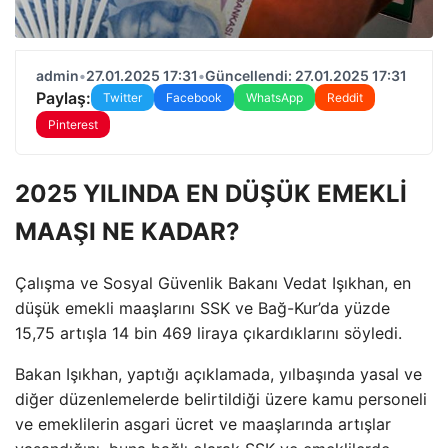
admin
•
27.01.2025 17:31
•
Güncellendi: 27.01.2025 17:31
Paylaş:
Twitter
Facebook
WhatsApp
Reddit
Pinterest
2025 YILINDA EN DÜŞÜK EMEKLİ
MAAŞI NE KADAR?
Çalışma ve Sosyal Güvenlik Bakanı Vedat Işıkhan, en
düşük emekli maaşlarını SSK ve Bağ-Kur’da yüzde
15,75 artışla 14 bin 469 liraya çıkardıklarını söyledi.
Bakan Işıkhan, yaptığı açıklamada, yılbaşında yasal ve
diğer düzenlemelerde belirtildiği üzere kamu personeli
ve emeklilerin asgari ücret ve maaşlarında artışlar