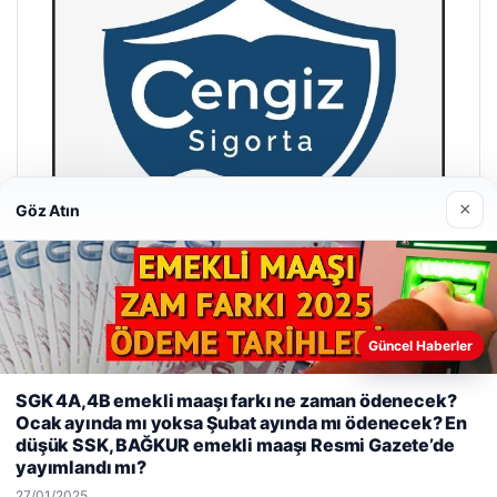
×
Göz Atın
Hastaş Beton
Güncel Haberler
26/05/2026
SGK 4A,4B emekli maaşı farkı ne zaman ödenecek?
Web sitemizi nasıl kullandığınızı daha iyi anlayabilmek,
Ocak ayında mı yoksa Şubat ayında mı ödenecek? En
deneyiminizi kişiselleştirmek ve geliştirmek amacıyla çerezler
düşük SSK, BAĞKUR emekli maaşı Resmi Gazete’de
kullanıyoruz.
Çerez Politikamız
yayımlandı mı?
Reddet
Kabul Et
27/01/2025