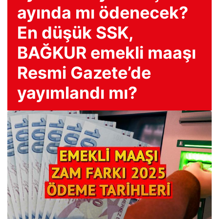
ayında mı ödenecek?
En düşük SSK,
BAĞKUR emekli maaşı
Resmi Gazete’de
yayımlandı mı?