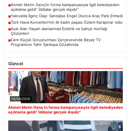
Ahmet Metin Genç’in forma kampanyasıyla ilgili belediyeden
■
açıklama geldi” İddialar gerçek dışıdır”
Yalova’da İlginç Olay: Sandalye Engel Olunca Araç Park Etmedi
■
Türk Hava Kuvvetleri’nin ilk kadın paşası Özlem Karapınar oldu
■
Açık Alan Yaşam alanlarında Estetik ve bahçe mutfağı
■
Çözümleri
Cem Küçük Soruşturması Çerçevesinde Beyaz TV
■
Programcısı Tahir Sarıkaya Gözaltında
Güncel
06/08/2026
Ahmet Metin Genç’in forma kampanyasıyla ilgili belediyeden
açıklama geldi” İddialar gerçek dışıdır”