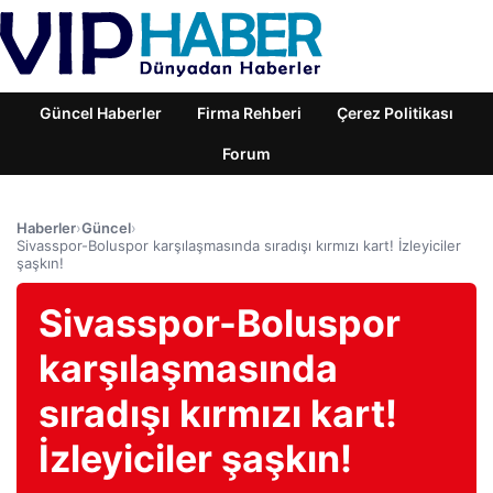
Güncel Haberler
Firma Rehberi
Çerez Politikası
Forum
Haberler
›
Güncel
›
Sivasspor-Boluspor karşılaşmasında sıradışı kırmızı kart! İzleyiciler
şaşkın!
Sivasspor-Boluspor
karşılaşmasında
sıradışı kırmızı kart!
İzleyiciler şaşkın!