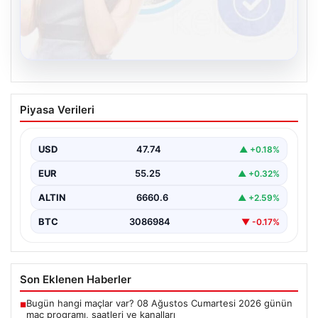
08.08.2026
Kelebek chat adresi İle Çevrim içi
Piyasa Verileri
İletişimin Güvenli Adresi Ve Sohbet
Deneyimi
USD
47.74
▲ +0.18%
Sanal çağında bireylerin seviyeli bir tarzda bağlantı
kurması kritik bir önem taşımaktadır. Güncel olarak…
EUR
55.25
▲ +0.32%
ALTIN
6660.6
▲ +2.59%
BTC
3086984
▼ -0.17%
Son Eklenen Haberler
Bugün hangi maçlar var? 08 Ağustos Cumartesi 2026 günün
■
maç programı, saatleri ve kanalları