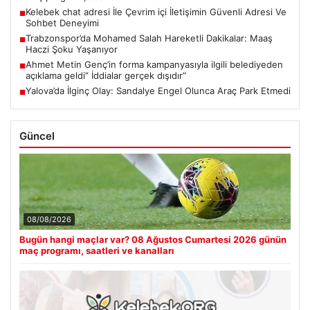
Kelebek chat adresi İle Çevrim içi İletişimin Güvenli Adresi Ve
■
Sohbet Deneyimi
Trabzonspor’da Mohamed Salah Hareketli Dakikalar: Maaş
■
Haczi Şoku Yaşanıyor
Ahmet Metin Genç’in forma kampanyasıyla ilgili belediyeden
■
açıklama geldi” İddialar gerçek dışıdır”
Yalova’da İlginç Olay: Sandalye Engel Olunca Araç Park Etmedi
■
Güncel
08/08/2026
Bugün hangi maçlar var? 08 Ağustos Cumartesi 2026 günün
maç programı, saatleri ve kanalları