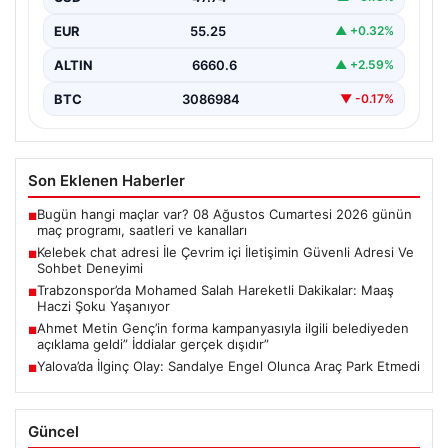
kurması kritik bir önem taşımaktadır. Güncel olarak…
EUR
55.25
▲ +0.32%
ALTIN
6660.6
▲ +2.59%
BTC
3086984
▼ -0.17%
Son Eklenen Haberler
Bugün hangi maçlar var? 08 Ağustos Cumartesi 2026 günün
■
maç programı, saatleri ve kanalları
Kelebek chat adresi İle Çevrim içi İletişimin Güvenli Adresi Ve
■
Sohbet Deneyimi
Trabzonspor’da Mohamed Salah Hareketli Dakikalar: Maaş
■
Haczi Şoku Yaşanıyor
Ahmet Metin Genç’in forma kampanyasıyla ilgili belediyeden
■
açıklama geldi” İddialar gerçek dışıdır”
Yalova’da İlginç Olay: Sandalye Engel Olunca Araç Park Etmedi
■
Güncel