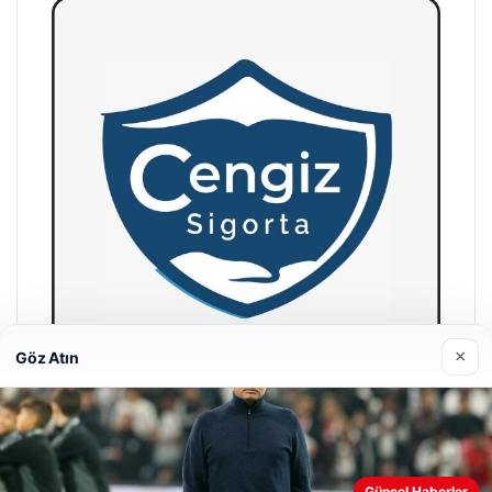
×
Göz Atın
Hastaş Beton
26/05/2026
Web sitemizi nasıl kullandığınızı daha iyi anlayabilmek,
Güncel Haberler