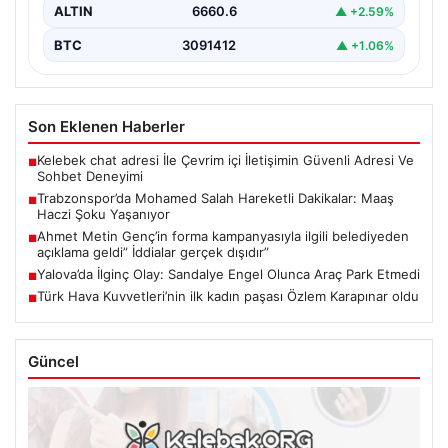
ALTIN
6660.6
▲ +2.59%
BTC
3091412
▲ +1.06%
Son Eklenen Haberler
Kelebek chat adresi İle Çevrim içi İletişimin Güvenli Adresi Ve
■
Sohbet Deneyimi
Trabzonspor’da Mohamed Salah Hareketli Dakikalar: Maaş
■
Haczi Şoku Yaşanıyor
Ahmet Metin Genç’in forma kampanyasıyla ilgili belediyeden
■
açıklama geldi” İddialar gerçek dışıdır”
Yalova’da İlginç Olay: Sandalye Engel Olunca Araç Park Etmedi
■
Türk Hava Kuvvetleri’nin ilk kadın paşası Özlem Karapınar oldu
■
Güncel