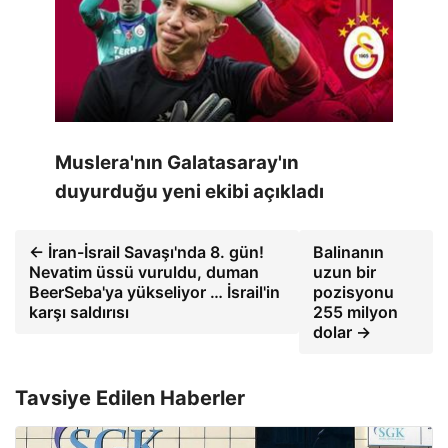
Muslera'nın Galatasaray'ın
duyurduğu yeni ekibi açıkladı
← İran-İsrail Savaşı'nda 8. gün!
Balinanın
Nevatim üssü vuruldu, duman
uzun bir
BeerSeba'ya yükseliyor … İsrail'in
pozisyonu
karşı saldırısı
255 milyon
dolar →
Tavsiye Edilen Haberler