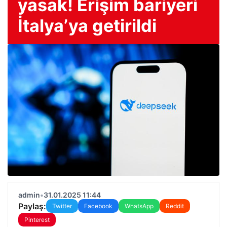
yasak! Erişim bariyeri
İtalya’ya getirildi
admin
•
31.01.2025 11:44
Paylaş:
Twitter
Facebook
WhatsApp
Reddit
Pinterest