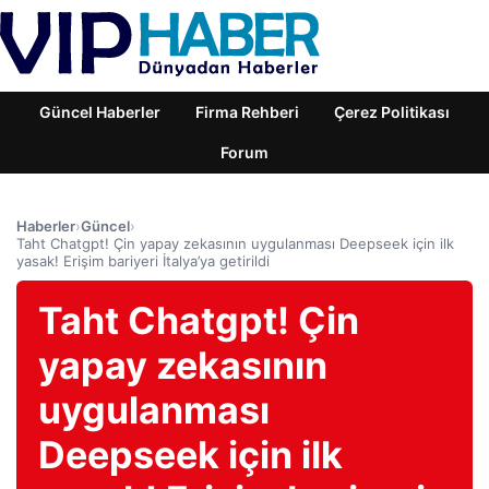
Güncel Haberler
Firma Rehberi
Çerez Politikası
Forum
Haberler
›
Güncel
›
Taht Chatgpt! Çin yapay zekasının uygulanması Deepseek için ilk
yasak! Erişim bariyeri İtalya’ya getirildi
Taht Chatgpt! Çin
yapay zekasının
uygulanması
Deepseek için ilk