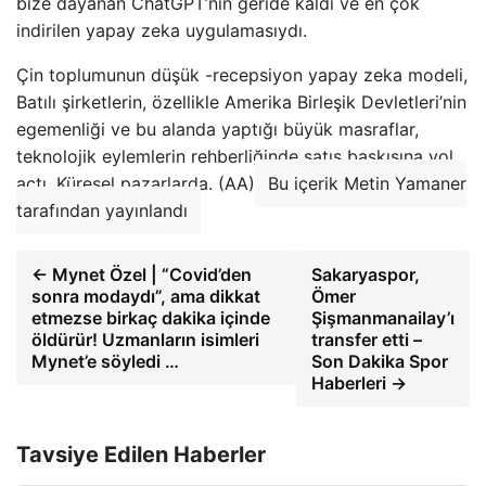
bize dayanan ChatGPT’nin geride kaldı ve en çok
indirilen yapay zeka uygulamasıydı.
Çin toplumunun düşük -recepsiyon yapay zeka modeli,
Batılı şirketlerin, özellikle Amerika Birleşik Devletleri’nin
egemenliği ve bu alanda yaptığı büyük masraflar,
teknolojik eylemlerin rehberliğinde satış baskısına yol
açtı. Küresel pazarlarda. (AA)
Bu içerik Metin Yamaner
tarafından yayınlandı
← Mynet Özel | “Covid’den
Sakaryaspor,
sonra modaydı”, ama dikkat
Ömer
etmezse birkaç dakika içinde
Şişmanmanailay’ı
öldürür! Uzmanların isimleri
transfer etti –
Mynet’e söyledi …
Son Dakika Spor
Haberleri →
Tavsiye Edilen Haberler