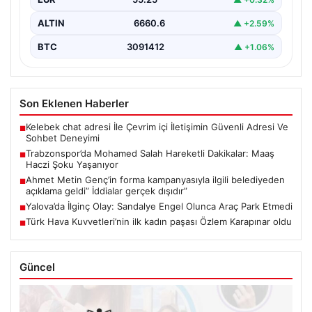
transferin hemen ardından…
ALTIN
6660.6
▲ +2.59%
BTC
3091412
▲ +1.06%
Son Eklenen Haberler
Kelebek chat adresi İle Çevrim içi İletişimin Güvenli Adresi Ve
■
Sohbet Deneyimi
Trabzonspor’da Mohamed Salah Hareketli Dakikalar: Maaş
■
Haczi Şoku Yaşanıyor
Ahmet Metin Genç’in forma kampanyasıyla ilgili belediyeden
■
açıklama geldi” İddialar gerçek dışıdır”
Yalova’da İlginç Olay: Sandalye Engel Olunca Araç Park Etmedi
■
Türk Hava Kuvvetleri’nin ilk kadın paşası Özlem Karapınar oldu
■
Güncel