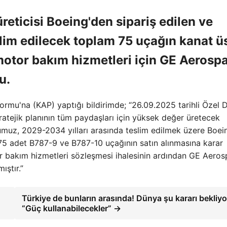
reticisi Boeing'den sipariş edilen ve
lim edilecek toplam 75 uçağın kanat ü
motor bakım hizmetleri için GE Aerosp
u.
ormu'na (KAP) yaptığı bildirimde; “26.09.2025 tarihli Özel
tratejik planının tüm paydaşları için yüksek değer üretecek
muz, 2029-2034 yılları arasında teslim edilmek üzere Boei
 75 adet B787-9 ve B787-10 uçağının satın alınmasına karar
r bakım hizmetleri sözleşmesi ihalesinin ardından GE Aero
ştır.”
Türkiye de bunların arasında! Dünya şu kararı bekliyo
“Güç kullanabilecekler” →