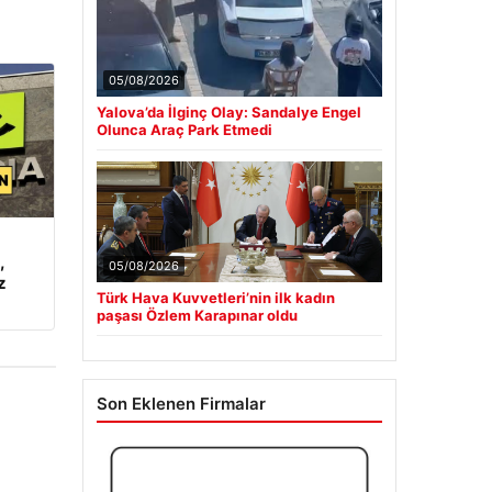
05/08/2026
Yalova’da İlginç Olay: Sandalye Engel
Olunca Araç Park Etmedi
05/08/2026
,
Türk Hava Kuvvetleri’nin ilk kadın
z
paşası Özlem Karapınar oldu
Son Eklenen Firmalar