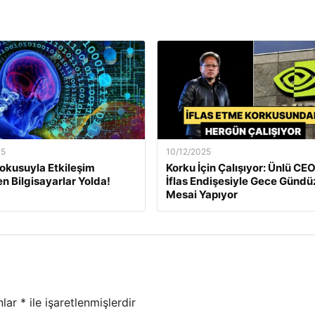
25
10/12/2025
okusuyla Etkileşim
Korku İçin Çalışıyor: Ünlü CEO
en Bilgisayarlar Yolda!
İflas Endişesiyle Gece Gündü
Mesai Yapıyor
nlar
*
ile işaretlenmişlerdir