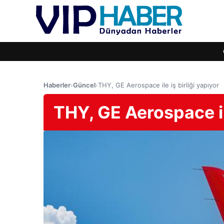
Haberler
›
Güncel
›
THY, GE Aerospace ile iş birliği yapıyor
THY, GE Aerospace ile