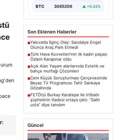
devam ediyor. Soruşturma…
BTC
3065206
▲ +0.32%
stü
Son Eklenen Haberler
ace
Yalova’da İlginç Olay: Sandalye Engel
■
Olunca Araç Park Etmedi
Türk Hava Kuvvetleri’nin ilk kadın paşası
■
Özlem Karapınar oldu
Açık Alan Yaşam alanlarında Estetik ve
■
 Durum
bahçe mutfağı Çözümleri
Cem Küçük Soruşturması Çerçevesinde
■
Beyaz TV Programcısı Tahir Sarıkaya
ng'den
Gözaltında
FETÖ’cü Burkay Karatepe ile irtibatlı
■
şüphelinin ifadesi ortaya çıktı: “Salih
space
usta” diye tanıdım
Güncel
r: