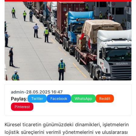
admin
•
28.05.2025 16:47
Paylaş:
Twitter
Facebook
WhatsApp
Reddit
Pinterest
Küresel ticaretin günümüzdeki dinamikleri, işletmelerin
lojistik süreçlerini verimli yönetmelerini ve uluslararası