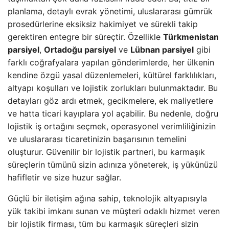
planlama, detaylı evrak yönetimi, uluslararası gümrük
prosedürlerine eksiksiz hakimiyet ve sürekli takip
gerektiren entegre bir süreçtir. Özellikle
Türkmenistan
parsiyel
,
Ortadoğu parsiyel
ve
Lübnan parsiyel
gibi
farklı coğrafyalara yapılan gönderimlerde, her ülkenin
kendine özgü yasal düzenlemeleri, kültürel farklılıkları,
altyapı koşulları ve lojistik zorlukları bulunmaktadır. Bu
detayları göz ardı etmek, gecikmelere, ek maliyetlere
ve hatta ticari kayıplara yol açabilir. Bu nedenle, doğru
lojistik iş ortağını seçmek, operasyonel verimliliğinizin
ve uluslararası ticaretinizin başarısının temelini
oluşturur. Güvenilir bir lojistik partneri, bu karmaşık
süreçlerin tümünü sizin adınıza yöneterek, iş yükünüzü
hafifletir ve size huzur sağlar.
Güçlü bir iletişim ağına sahip, teknolojik altyapısıyla
yük takibi imkanı sunan ve müşteri odaklı hizmet veren
bir lojistik firması, tüm bu karmaşık süreçleri sizin