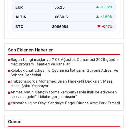
kurması kritik bir önem taşımaktadır. Güncel olarak…
EUR
55.25
▲ +0.32%
ALTIN
6660.6
▲ +2.59%
BTC
3086984
▼ -0.17%
Son Eklenen Haberler
Bugün hangi maçlar var? 08 Ağustos Cumartesi 2026 günün
■
maç programı, saatleri ve kanalları
Kelebek chat adresi İle Çevrim içi İletişimin Güvenli Adresi Ve
■
Sohbet Deneyimi
Trabzonspor’da Mohamed Salah Hareketli Dakikalar: Maaş
■
Haczi Şoku Yaşanıyor
Ahmet Metin Genç’in forma kampanyasıyla ilgili belediyeden
■
açıklama geldi” İddialar gerçek dışıdır”
Yalova’da İlginç Olay: Sandalye Engel Olunca Araç Park Etmedi
■
Güncel