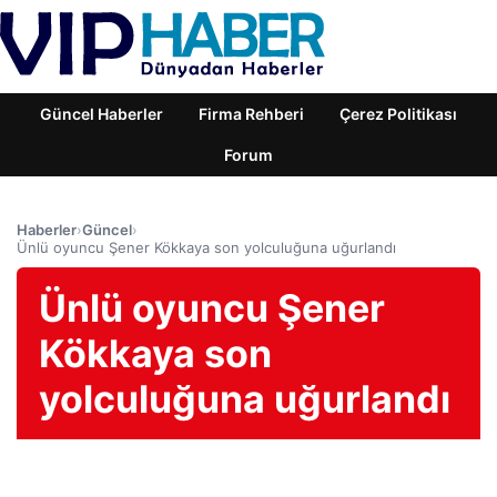
Güncel Haberler
Firma Rehberi
Çerez Politikası
Forum
Haberler
›
Güncel
›
Ünlü oyuncu Şener Kökkaya son yolculuğuna uğurlandı
Ünlü oyuncu Şener
Kökkaya son
yolculuğuna uğurlandı