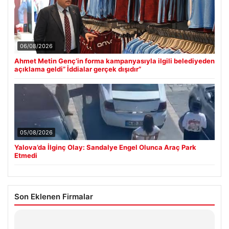
06/08/2026
Ahmet Metin Genç’in forma kampanyasıyla ilgili belediyeden
açıklama geldi” İddialar gerçek dışıdır”
05/08/2026
Yalova’da İlginç Olay: Sandalye Engel Olunca Araç Park
Etmedi
Son Eklenen Firmalar