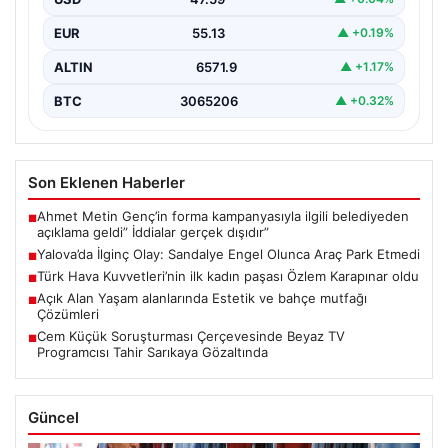
çevredekilerin…
EUR
55.13
▲ +0.19%
ALTIN
6571.9
▲ +1.17%
BTC
3065206
▲ +0.32%
Son Eklenen Haberler
Ahmet Metin Genç’in forma kampanyasıyla ilgili belediyeden
■
açıklama geldi” İddialar gerçek dışıdır”
Yalova’da İlginç Olay: Sandalye Engel Olunca Araç Park Etmedi
■
Türk Hava Kuvvetleri’nin ilk kadın paşası Özlem Karapınar oldu
■
Açık Alan Yaşam alanlarında Estetik ve bahçe mutfağı
■
Çözümleri
Cem Küçük Soruşturması Çerçevesinde Beyaz TV
■
Programcısı Tahir Sarıkaya Gözaltında
Güncel