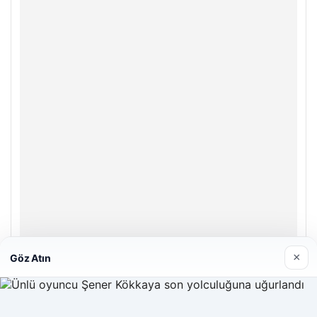
×
Göz Atın
Hastaş Beton
26/05/2026